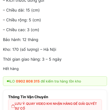
– Kích thước đóng gói
– Chiều dài: 15 (cm)
– Chiều rộng: 5 (cm)
– Chiều cao: 3 (cm)
Bảo hành: 12 tháng
Kho: 170 (số lượng) – Hà Nội
Thời gian giao hàng: 3 – 5 ngày
Hết hàng
ALO
0902 808 315
để kiểm tra hàng tồn kho
Thông Tin Vận Chuyển
LƯU Ý: QUAY VIDEO KHI NHẬN HÀNG ĐỂ GIẢI QUYẾT
SỰ CỐ