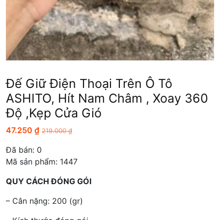
Đế Giữ Điện Thoại Trên Ô Tô
ASHITO, Hít Nam Châm , Xoay 360
Độ ,kẹp Cửa Gió
47.250
₫
219.000
₫
Đã bán:
0
Mã sản phẩm: 1447
QUY CÁCH ĐÓNG GÓI
– Cân nặng: 200 (gr)