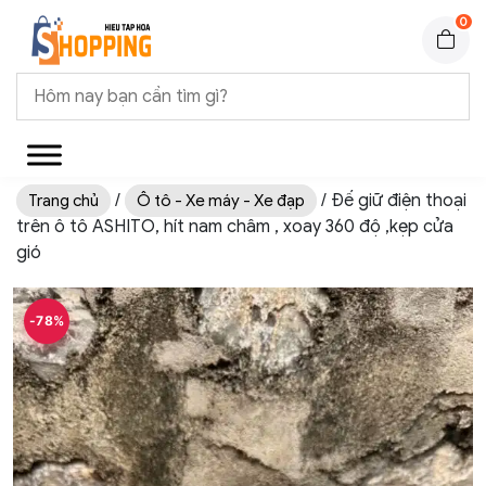
0
/
/ Đế giữ điện thoại
Trang chủ
Ô tô - Xe máy - Xe đạp
trên ô tô ASHITO, hít nam châm , xoay 360 độ ,kẹp cửa
gió
-78%