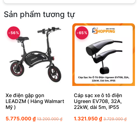
Sản phẩm tương tự
-56%
-65%
Xe điện gập gọn
Cáp sạc xe ô tô điện
LEADZM ( Hàng Walmart
Ugreen EV708, 32A,
Mỹ )
22kW, dài 5m, IP55
5.775.000
₫
1.321.950
₫
13.200.000
₫
3.729.000
₫