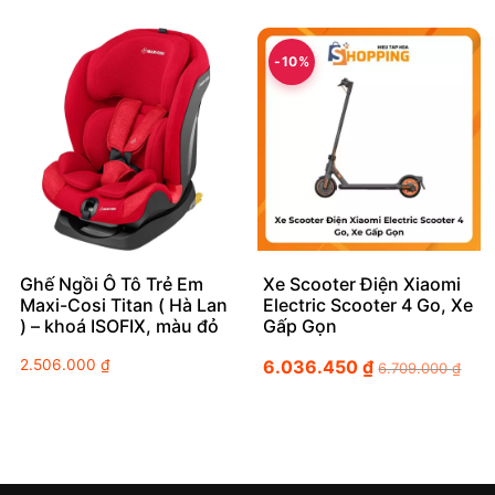
-10%
Ghế Ngồi Ô Tô Trẻ Em
Xe Scooter Điện Xiaomi
Maxi-Cosi Titan ( Hà Lan
Electric Scooter 4 Go, Xe
) – khoá ISOFIX, màu đỏ
Gấp Gọn
2.506.000
₫
6.036.450
₫
6.709.000
₫