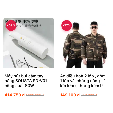
-62%
-77%
Máy hút bụi cầm tay
Áo điều hoà 2 lớp , gồm
hãng SOLISTA SD-V01
1 lớp vải chống nắng – 1
công suất 80W
lớp lưới ( không kèm Pin
& quạt )
414.750
₫
149.100
₫
1.089.000
₫
649.000
₫