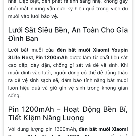
nhà. Đặc biệt, đèn phát ra ánh sáng nhẹ, không gây
chói mắt nhưng vẫn cực kỳ hiệu quả trong việc dụ
muỗi vào lưới bảo vệ.
Lưới Sắt Siêu Bền, An Toàn Cho Gia
Đình Bạn
Lưới bắt muỗi của
đèn bắt muỗi Xiaomi Youpin
3Life Nest, Pin 1200mAh
được làm từ chất liệu sắt
cao cấp, dày dặn, chống gỉ sét và dễ vệ sinh. Khi
muỗi dính vào lưới, người dùng có thể dễ dàng tháo
ra để vệ sinh sạch sẽ, đảm bảo tính năng bắt muỗi
luôn hiệu quả và giữ gìn vệ sinh trong không gian
sống.
Pin 1200mAh – Hoạt Động Bền Bỉ,
Tiết Kiệm Năng Lượng
Với dung lượng pin 1200mAh,
đèn bắt muỗi Xiaomi