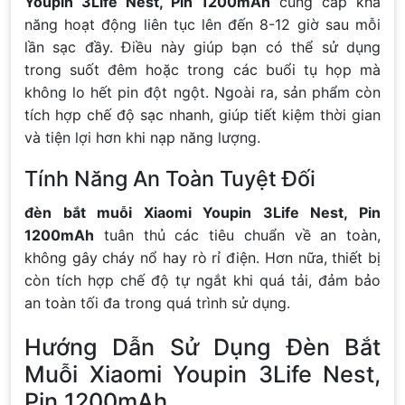
Youpin 3Life Nest, Pin 1200mAh
cung cấp khả
năng hoạt động liên tục lên đến 8-12 giờ sau mỗi
lần sạc đầy. Điều này giúp bạn có thể sử dụng
trong suốt đêm hoặc trong các buổi tụ họp mà
không lo hết pin đột ngột. Ngoài ra, sản phẩm còn
tích hợp chế độ sạc nhanh, giúp tiết kiệm thời gian
và tiện lợi hơn khi nạp năng lượng.
Tính Năng An Toàn Tuyệt Đối
đèn bắt muỗi Xiaomi Youpin 3Life Nest, Pin
1200mAh
tuân thủ các tiêu chuẩn về an toàn,
không gây cháy nổ hay rò rỉ điện. Hơn nữa, thiết bị
còn tích hợp chế độ tự ngắt khi quá tải, đảm bảo
an toàn tối đa trong quá trình sử dụng.
Hướng Dẫn Sử Dụng Đèn Bắt
Muỗi Xiaomi Youpin 3Life Nest,
Pin 1200mAh