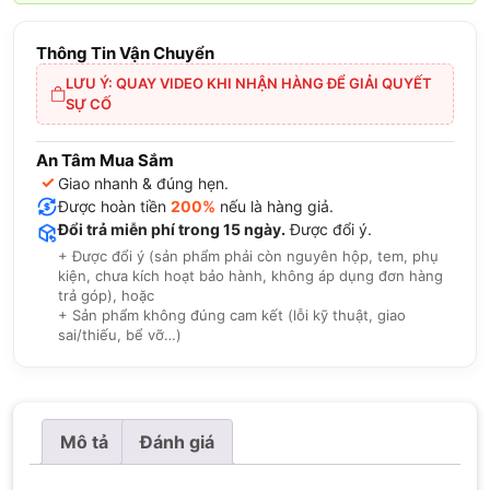
Thông Tin Vận Chuyển
LƯU Ý: QUAY VIDEO KHI NHẬN HÀNG ĐỂ GIẢI QUYẾT
SỰ CỐ
An Tâm Mua Sắm
✓
Giao nhanh & đúng hẹn.
Được hoàn tiền
200%
nếu là hàng giả.
Đổi trả miễn phí trong 15 ngày.
Được đổi ý.
+ Được đổi ý (sản phẩm phải còn nguyên hộp, tem, phụ
kiện, chưa kích hoạt bảo hành, không áp dụng đơn hàng
trả góp), hoặc
+ Sản phẩm không đúng cam kết (lỗi kỹ thuật, giao
sai/thiếu, bể vỡ…)
Mô tả
Đánh giá