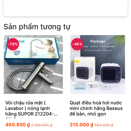
Sản phẩm tương tự
-79%
-46%
Vòi chậu rửa mặt (
Quạt điều hoà hơi nước
Lavabor ) nóng lạnh
mini chính hãng Baseus
hãng SUPOR 212204-
để bàn, nhỏ gọn
01LS
460.950
₫
315.000
₫
2.189.000
₫
583.000
₫