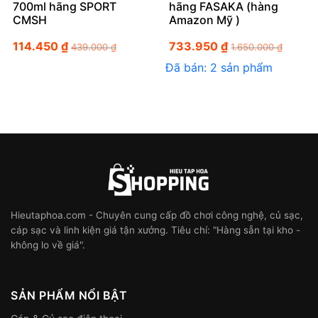
700ml hãng SPORT
hãng FASAKA (hàng
CMSH
Amazon Mỹ )
114.450
₫
733.950
₫
439.000
₫
1.650.000
₫
Đã bán: 2 sản phẩm
Hieutaphoa.com - Chuyên cung cấp đồ chơi công nghệ, củ sạc,
cáp sạc và linh kiện giá tận xưởng. Tiêu chí: "Hàng sẵn tại kho -
không lo về giá".
SẢN PHẨM NỔI BẬT