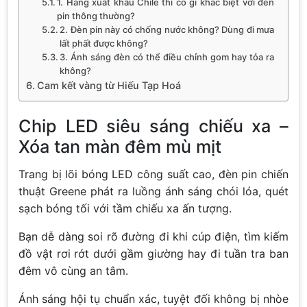
1. Hàng xuất khẩu Chile thì có gì khác biệt với đèn
pin thông thường?
2. Đèn pin này có chống nước không? Dùng đi mưa
lất phất được không?
3. Ánh sáng đèn có thể điều chỉnh gom hay tỏa ra
không?
Cam kết vàng từ Hiếu Tạp Hoá
Chip LED siêu sáng chiếu xa –
Xóa tan màn đêm mù mịt
Trang bị lõi bóng LED công suất cao, đèn pin chiến
thuật Greene phát ra luồng ánh sáng chói lóa, quét
sạch bóng tối với tầm chiếu xa ấn tượng.
Bạn dễ dàng soi rõ đường đi khi cúp điện, tìm kiếm
đồ vật rơi rớt dưới gầm giường hay đi tuần tra ban
đêm vô cùng an tâm.
Ánh sáng hội tụ chuẩn xác, tuyệt đối không bị nhòe