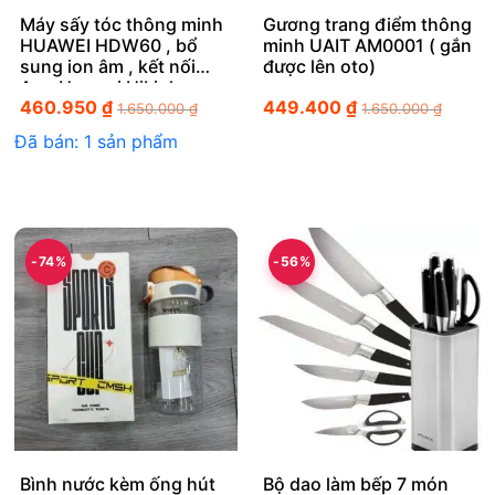
Máy sấy tóc thông minh
Gương trang điểm thông
HUAWEI HDW60 , bổ
minh UAIT AM0001 ( gắn
sung ion âm , kết nối
được lên oto)
App Huawei HiLink
460.950
₫
449.400
₫
1.650.000
₫
1.650.000
₫
Đã bán: 1 sản phẩm
-74%
-56%
Bình nước kèm ống hút
Bộ dao làm bếp 7 món