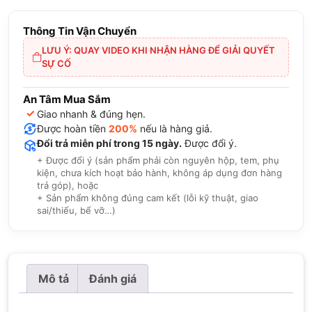
Thông Tin Vận Chuyển
LƯU Ý: QUAY VIDEO KHI NHẬN HÀNG ĐỂ GIẢI QUYẾT
SỰ CỐ
An Tâm Mua Sắm
✓
Giao nhanh & đúng hẹn.
Được hoàn tiền
200%
nếu là hàng giả.
Đổi trả miễn phí trong 15 ngày.
Được đổi ý.
+ Được đổi ý (sản phẩm phải còn nguyên hộp, tem, phụ
kiện, chưa kích hoạt bảo hành, không áp dụng đơn hàng
trả góp), hoặc
+ Sản phẩm không đúng cam kết (lỗi kỹ thuật, giao
sai/thiếu, bể vỡ…)
Mô tả
Đánh giá