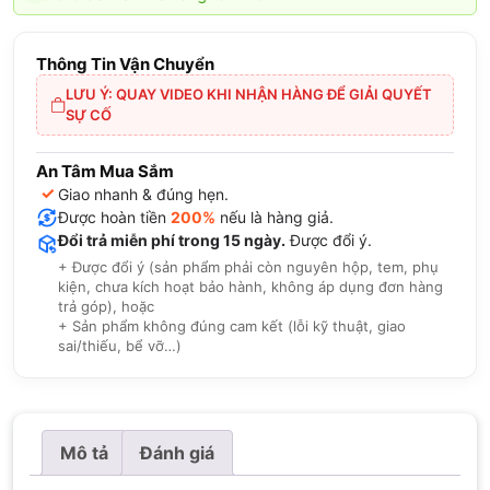
Thông Tin Vận Chuyển
LƯU Ý: QUAY VIDEO KHI NHẬN HÀNG ĐỂ GIẢI QUYẾT
SỰ CỐ
An Tâm Mua Sắm
✓
Giao nhanh & đúng hẹn.
Được hoàn tiền
200%
nếu là hàng giả.
Đổi trả miễn phí trong 15 ngày.
Được đổi ý.
+ Được đổi ý (sản phẩm phải còn nguyên hộp, tem, phụ
kiện, chưa kích hoạt bảo hành, không áp dụng đơn hàng
trả góp), hoặc
+ Sản phẩm không đúng cam kết (lỗi kỹ thuật, giao
sai/thiếu, bể vỡ…)
Mô tả
Đánh giá