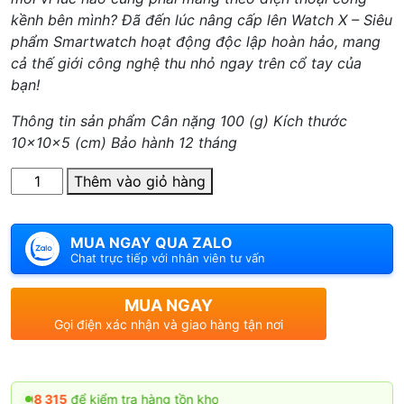
kềnh bên mình? Đã đến lúc nâng cấp lên Watch X – Siêu
phẩm Smartwatch hoạt động độc lập hoàn hảo, mang
cả thế giới công nghệ thu nhỏ ngay trên cổ tay của
bạn!
Thông tin sản phẩm Cân nặng 100 (g) Kích thước
10x10x5 (cm) Bảo hành 12 tháng
Số
Thêm vào giỏ hàng
lượng
MUA NGAY QUA ZALO
Chat trực tiếp với nhân viên tư vấn
MUA NGAY
Gọi điện xác nhận và giao hàng tận nơi
15
để kiểm tra hàng tồn kho