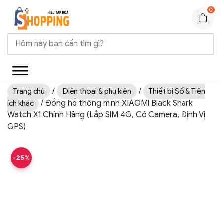
0
/
/
Trang chủ
Điện thoại & phụ kiện
Thiết bị Số & Tiện
/ Đồng hồ thông minh XIAOMI Black Shark
ích khác
Watch X1 Chính Hãng (Lắp SIM 4G, Có Camera, Định Vị
GPS)
-25%