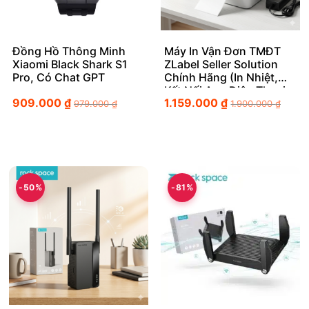
Đồng Hồ Thông Minh
Máy In Vận Đơn TMĐT
Xiaomi Black Shark S1
ZLabel Seller Solution
Pro, Có Chat GPT
Chính Hãng (In Nhiệt,
Kết Nối App Điện Thoại
909.000
₫
1.159.000
₫
Bluetooth)
979.000
₫
1.900.000
₫
-50%
-81%