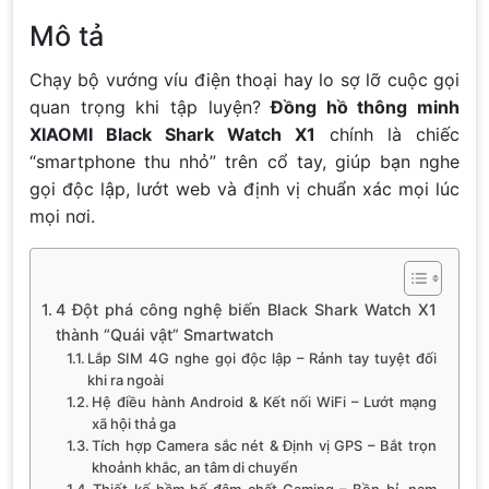
Mô tả
Chạy bộ vướng víu điện thoại hay lo sợ lỡ cuộc gọi
quan trọng khi tập luyện?
Đồng hồ thông minh
XIAOMI Black Shark Watch X1
chính là chiếc
“smartphone thu nhỏ” trên cổ tay, giúp bạn nghe
gọi độc lập, lướt web và định vị chuẩn xác mọi lúc
mọi nơi.
4 Đột phá công nghệ biến Black Shark Watch X1
thành “Quái vật” Smartwatch
Lắp SIM 4G nghe gọi độc lập – Rảnh tay tuyệt đối
khi ra ngoài
Hệ điều hành Android & Kết nối WiFi – Lướt mạng
xã hội thả ga
Tích hợp Camera sắc nét & Định vị GPS – Bắt trọn
khoảnh khắc, an tâm di chuyển
Thiết kế hầm hố đậm chất Gaming – Bền bỉ, nam