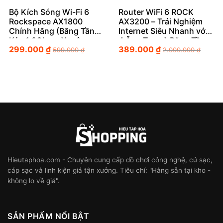
Bộ Kích Sóng Wi-Fi 6
Router WiFi 6 ROCK
Rockspace AX1800
AX3200 – Trải Nghiệm
Chính Hãng (Băng Tần
Internet Siêu Nhanh với
Kép 1.8Gbps, Xuyên
4 Ăng Ten và Băng Tần
299.000
₫
389.000
₫
Tường Mạnh Mẽ)
2.4G & 5G
599.000
₫
2.000.000
₫
Hieutaphoa.com - Chuyên cung cấp đồ chơi công nghệ, củ sạc,
cáp sạc và linh kiện giá tận xưởng. Tiêu chí: "Hàng sẵn tại kho -
không lo về giá".
SẢN PHẨM NỔI BẬT