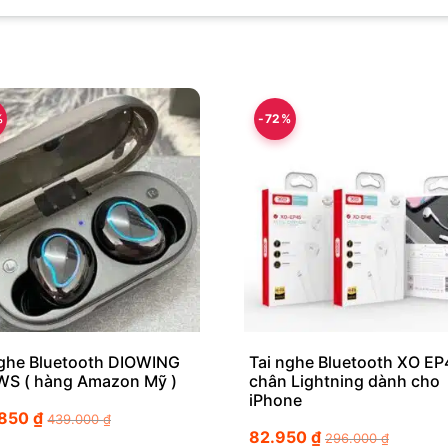
%
-72%
nghe Bluetooth DIOWING
Tai nghe Bluetooth XO EP
WS ( hàng Amazon Mỹ )
chân Lightning dành cho
iPhone
.850
₫
439.000
₫
82.950
₫
296.000
₫