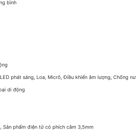
ng bình
động
n LED phát sáng, Loa, Micrô, Điều khiển âm lượng, Chống n
oại di động
th, Sản phẩm điện tử có phích cắm 3,5mm