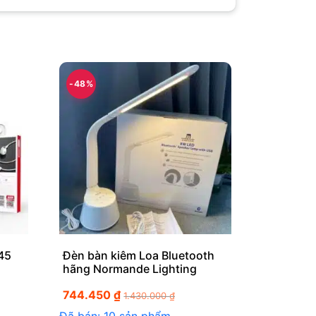
-48%
45
Đèn bàn kiêm Loa Bluetooth
hãng Normande Lighting
744.450
₫
1.430.000
₫