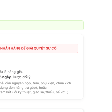
I NHẬN HÀNG ĐỂ GIẢI QUYẾT SỰ CỐ
u là hàng giả.
15 ngày.
Được đổi ý.
hải còn nguyên hộp, tem, phụ kiện, chưa kích
dụng đơn hàng trả góp), hoặc
 kết (lỗi kỹ thuật, giao sai/thiếu, bể vỡ…)