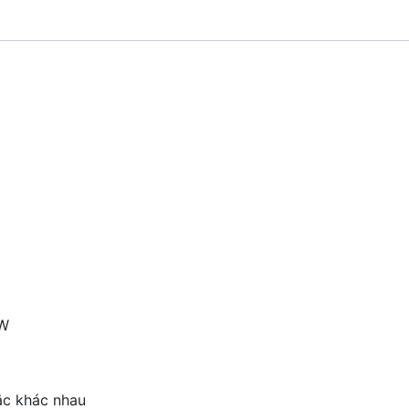
4W
ắc khác nhau