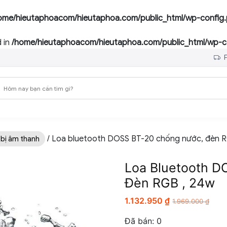
ome/hieutaphoacom/hieutaphoa.com/public_html/wp-config
 in
/home/hieutaphoacom/hieutaphoa.com/public_html/wp-c
F
/ Loa bluetooth DOSS BT-20 chống nước, đèn R
 bị âm thanh
Loa Bluetooth D
Đèn RGB , 24w
1.132.950
₫
1.969.000
₫
Đã bán:
0