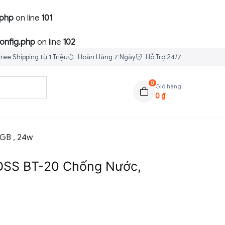
.php
on line
101
onfig.php
on line
102
ree Shipping từ 1 Triệu
Hoàn Hàng 7 Ngày
Hỗ Trợ 24/7
0
Giỏ hàng
0
₫
GB , 24w
OSS BT-20 Chống Nước,