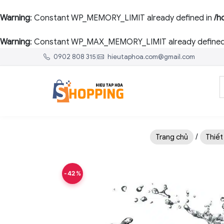
Warning
: Constant WP_MEMORY_LIMIT already defined in
/h
Warning
: Constant WP_MAX_MEMORY_LIMIT already defined
0902 808 315
|
hieutaphoa.com@gmail.com
/
Trang chủ
Thiết
-42%