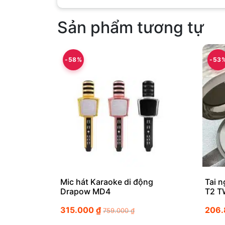
Sản phẩm tương tự
-58%
-53
Mic hát Karaoke di động
Tai 
Drapow MD4
T2 T
315.000
₫
206
759.000
₫