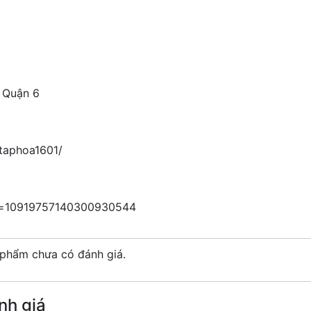
 Quận 6
taphoa1601/
id=10919757140300930544
phẩm chưa có đánh giá.
nh giá