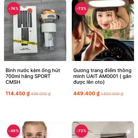
-74%
-73%
Bình nước kèm ống hút
Gương trang điểm thông
700ml hãng SPORT
minh UAIT AM0001 ( gắn
CMSH
được lên oto)
114.450
₫
449.400
₫
439.000
₫
1.650.000
₫
-49%
-72%