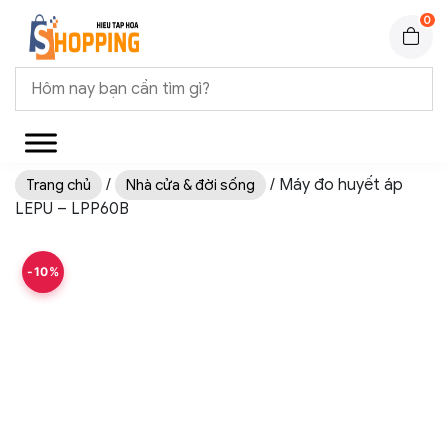
0
/
/ Máy đo huyết áp
Trang chủ
Nhà cửa & đời sống
LEPU – LPP60B
-10%