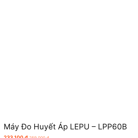
Máy Đo Huyết Áp LEPU – LPP60B
233.100
₫
259.000
₫