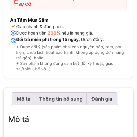
SỰ CỐ
An Tâm Mua Sắm
✓
Giao nhanh & đúng hẹn.
Được hoàn tiền
200%
nếu là hàng giả.
Đổi trả miễn phí trong 15 ngày.
Được đổi ý.
+ Được đổi ý (sản phẩm phải còn nguyên hộp, tem, phụ
kiện, chưa kích hoạt bảo hành, không áp dụng đơn hàng
trả góp), hoặc
+ Sản phẩm không đúng cam kết (lỗi kỹ thuật, giao
sai/thiếu, bể vỡ…)
Mô tả
Thông tin bổ sung
Đánh giá
Mô tả