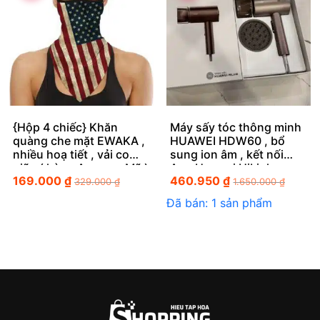
{Hộp 4 chiếc} Khăn
Máy sấy tóc thông minh
quàng che mặt EWAKA ,
HUAWEI HDW60 , bổ
nhiều hoạ tiết , vải co
sung ion âm , kết nối
giãn ( hàng Amazon Mỹ )
App Huawei HiLink
169.000
₫
460.950
₫
329.000
₫
1.650.000
₫
Đã bán: 1 sản phẩm