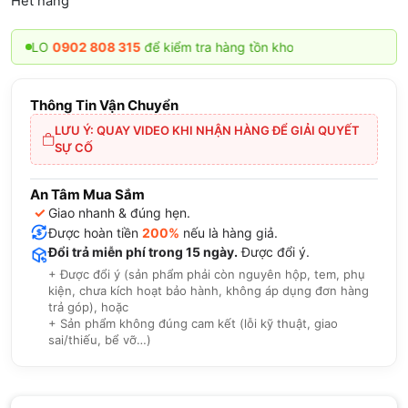
Hết hàng
ZALO
0902 808 315
để kiểm tra hàng tồn kho
Thông Tin Vận Chuyển
LƯU Ý: QUAY VIDEO KHI NHẬN HÀNG ĐỂ GIẢI QUYẾT
SỰ CỐ
An Tâm Mua Sắm
✓
Giao nhanh & đúng hẹn.
Được hoàn tiền
200%
nếu là hàng giả.
Đổi trả miễn phí trong 15 ngày.
Được đổi ý.
+ Được đổi ý (sản phẩm phải còn nguyên hộp, tem, phụ
kiện, chưa kích hoạt bảo hành, không áp dụng đơn hàng
trả góp), hoặc
+ Sản phẩm không đúng cam kết (lỗi kỹ thuật, giao
sai/thiếu, bể vỡ…)