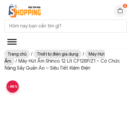
0
/
/
Trang chủ
Thiết bị điện gia dụng
Máy Hút
/ Máy Hút Ẩm Shinco 12 Lít CF12BF/Z1 – Có Chức
Ẩm
Năng Sấy Quần Áo – Siêu Tiết Kiệm Điện
-46%