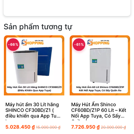
Sản phẩm tương tự
-66%
-61%
Máy hút ẩm 30 Lít hãng
Máy Hút Ẩm Shinco
SHINCO CF30BD/Z1 (
CF60BD/Z1P 60 Lít – Kết
điều khiển qua App Tuya
Nối App Tuya, Có Sấy
)
Quần Áo
5.028.450
₫
7.726.950
₫
15.000.000
₫
20.000.000
₫