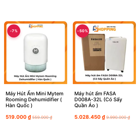
-7%
-50%
Máy Hút Ẩm Mini Mytem
Máy hút ẩm FASA
Rooming Dehumidifier (
D008A-32L (Có Sấy
Hàn Quốc )
Quần Áo )
519.000
₫
5.028.450
₫
559.000
₫
9.990.000
₫