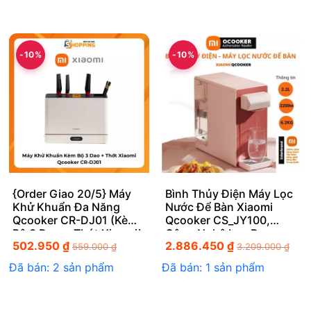
-10%
-10%
{Order Giao 20/5} Máy
Bình Thủy Điện Máy Lọc
Khử Khuẩn Đa Năng
Nước Để Bàn Xiaomi
Qcooker CR-DJ01 (Kèm
Qcooker CS_JY100,
Bộ 3 Dao + Thớt Xiaomi)
Công Nghệ Lọc Ro
502.950
₫
2.886.450
₫
559.000
₫
3.209.000
₫
Đã bán: 2 sản phẩm
Đã bán: 1 sản phẩm