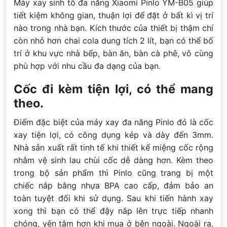
Máy xay sinh tố đa năng Xiaomi Pinlo YM-B05 giúp
tiết kiệm không gian, thuận lợi để đặt ở bất kì vị trí
nào trong nhà bạn. Kích thước của thiết bị thậm chí
còn nhỏ hơn chai cola dung tích 2 lít, bạn có thể bố
trí ở khu vực nhà bếp, bàn ăn, bàn cà phê, vô cùng
phù hợp với nhu cầu đa dạng của bạn.
Cốc đi kèm tiện lợi, có thể mang
theo.
Điểm đặc biệt của máy xay đa năng Pinlo đó là cốc
xay tiện lợi, có công dụng kép và dày đến 3mm.
Nhà sản xuất rất tinh tế khi thiết kế miệng cốc rộng
nhằm vệ sinh lau chùi cốc dễ dàng hơn. Kèm theo
trong bộ sản phẩm thì Pinlo cũng trang bị một
chiếc nắp bằng nhựa BPA cao cấp, đảm bảo an
toàn tuyệt đối khi sử dụng. Sau khi tiến hành xay
xong thì bạn có thể đậy nắp lên trực tiếp nhanh
chóng, yên tâm hơn khi mua ở bên ngoài. Ngoài ra,