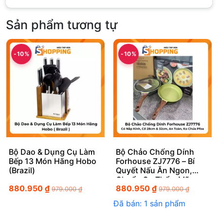
Sản phẩm tương tự
-10%
-10%
Bộ Dao & Dụng Cụ Làm
Bộ Chảo Chống Dính
Bếp 13 Món Hãng Hobo
Forhouse ZJ7776 – Bí
(Brazil)
Quyết Nấu Ăn Ngon,
Chuẩn Gu Thẩm Mỹ
880.950
₫
880.950
₫
979.000
₫
979.000
₫
Đã bán: 1 sản phẩm