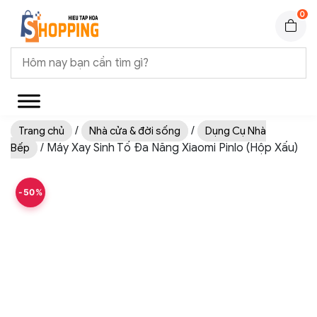
0
/
/
Trang chủ
Nhà cửa & đời sống
Dụng Cụ Nhà
/ Máy Xay Sinh Tố Đa Năng Xiaomi Pinlo (Hộp Xấu)
Bếp
-50%