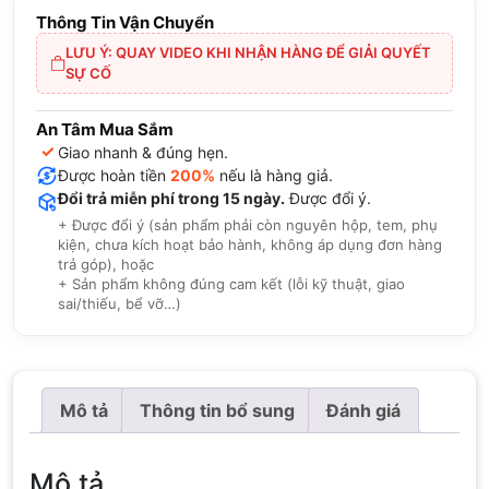
Thông Tin Vận Chuyển
LƯU Ý: QUAY VIDEO KHI NHẬN HÀNG ĐỂ GIẢI QUYẾT
SỰ CỐ
An Tâm Mua Sắm
✓
Giao nhanh & đúng hẹn.
Được hoàn tiền
200%
nếu là hàng giả.
Đổi trả miễn phí trong 15 ngày.
Được đổi ý.
+ Được đổi ý (sản phẩm phải còn nguyên hộp, tem, phụ
kiện, chưa kích hoạt bảo hành, không áp dụng đơn hàng
trả góp), hoặc
+ Sản phẩm không đúng cam kết (lỗi kỹ thuật, giao
sai/thiếu, bể vỡ…)
Mô tả
Thông tin bổ sung
Đánh giá
Mô tả