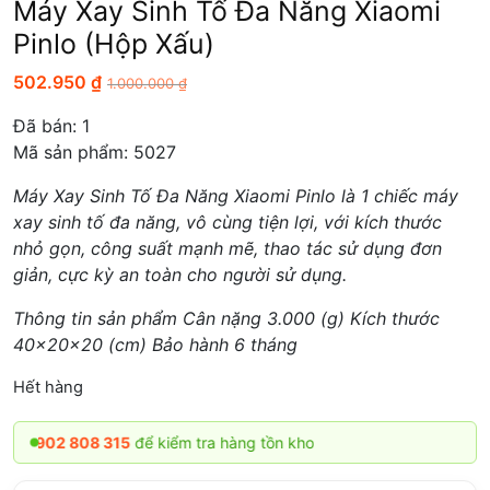
Máy Xay Sinh Tố Đa Năng Xiaomi
Pinlo (Hộp Xấu)
502.950
₫
1.000.000
₫
Đã bán:
1
Mã sản phẩm: 5027
Máy Xay Sinh Tố Đa Năng Xiaomi Pinlo là 1 chiếc máy
xay sinh tố đa năng, vô cùng tiện lợi, với kích thước
nhỏ gọn, công suất mạnh mẽ, thao tác sử dụng đơn
giản, cực kỳ an toàn cho người sử dụng.
Thông tin sản phẩm Cân nặng 3.000 (g) Kích thước
40x20x20 (cm) Bảo hành 6 tháng
Hết hàng
02 808 315
để kiểm tra hàng tồn kho