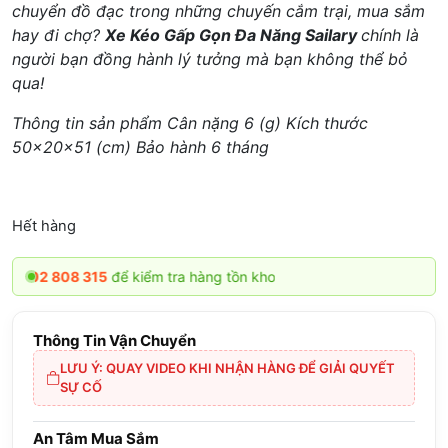
chuyển đồ đạc trong những chuyến cắm trại, mua sắm
hay đi chợ?
Xe Kéo Gấp Gọn Đa Năng Sailary
chính là
người bạn đồng hành lý tưởng mà bạn không thể bỏ
qua!
Thông tin sản phẩm Cân nặng 6 (g) Kích thước
50x20x51 (cm) Bảo hành 6 tháng
Hết hàng
 808 315
để kiểm tra hàng tồn kho
Thông Tin Vận Chuyển
LƯU Ý: QUAY VIDEO KHI NHẬN HÀNG ĐỂ GIẢI QUYẾT
SỰ CỐ
An Tâm Mua Sắm