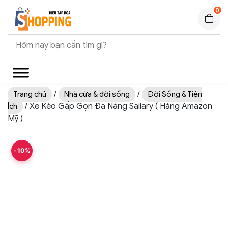
0
/
/
Trang chủ
Nhà cửa & đời sống
Đời Sống & Tiện
/ Xe Kéo Gấp Gọn Đa Năng Sailary ( Hàng Amazon
Ích
Mỹ )
-10%