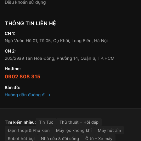
Điều khoản sử dụng
THÔNG TIN LIÊN HỆ
CN 1:
Ngõ Vườn Hồ 01, Tổ 05, Cự Khối, Long Biên, Hà Nội
CN 2:
205/29a9 Tân Hòa Đông, Phường 14, Quận 6, TP.HCM
Hotline:
0902 808 315
Bản đồ:
Hướng dẫn đường đi →
Tìm kiếm nhiều:
Tin Tức
Thủ thuật – Hỏi đáp
Điện thoại & Phụ kiện
Máy lọc không khí
Máy hút ẩm
Robot hút bụi
Nhà cửa & đời sống
Ô tô - Xe máy