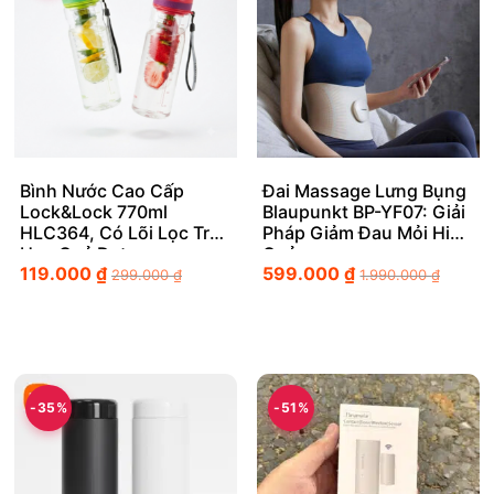
Bình Nước Cao Cấp
Đai Massage Lưng Bụng
Lock&Lock 770ml
Blaupunkt BP-YF07: Giải
HLC364, Có Lõi Lọc Trà,
Pháp Giảm Đau Mỏi Hiệu
Hoa Quả Detox
Quả
119.000
₫
599.000
₫
299.000
₫
1.990.000
₫
-35%
-51%