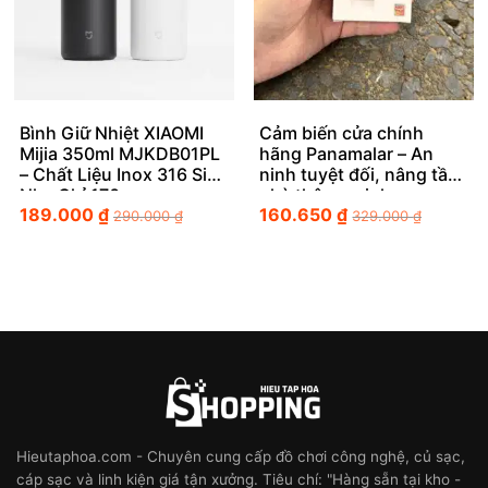
Bình Giữ Nhiệt XIAOMI
Cảm biến cửa chính
Mijia 350ml MJKDB01PL
hãng Panamalar – An
– Chất Liệu Inox 316 Siêu
ninh tuyệt đối, nâng tầm
Nhẹ Chỉ 170g
nhà thông minh
189.000
₫
160.650
₫
290.000
₫
329.000
₫
Hieutaphoa.com - Chuyên cung cấp đồ chơi công nghệ, củ sạc,
cáp sạc và linh kiện giá tận xưởng. Tiêu chí: "Hàng sẵn tại kho -