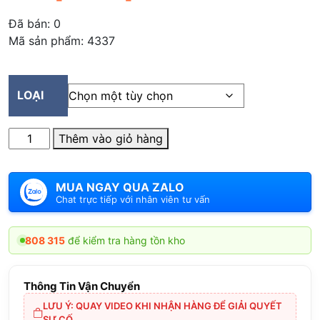
giá:
Đã bán:
0
từ
Mã sản phẩm: 4337
199.500 ₫
đến
303.450 ₫
LOẠI
Số
Thêm vào giỏ hàng
lượng
MUA NGAY QUA ZALO
Chat trực tiếp với nhân viên tư vấn
 808 315
để kiểm tra hàng tồn kho
Thông Tin Vận Chuyển
LƯU Ý: QUAY VIDEO KHI NHẬN HÀNG ĐỂ GIẢI QUYẾT
SỰ CỐ