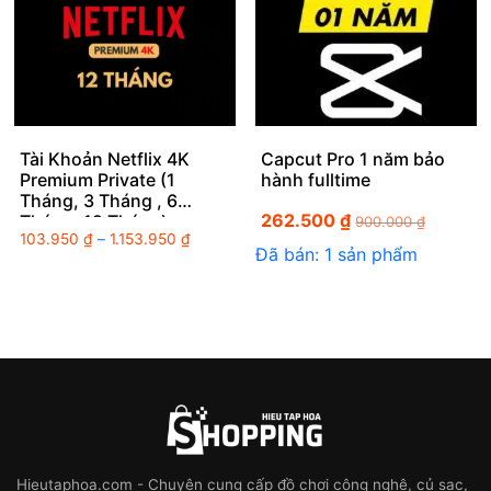
Tài Khoản Netflix 4K
Capcut Pro 1 năm bảo
Premium Private (1
hành fulltime
Tháng, 3 Tháng , 6
262.500
₫
Tháng, 12 Tháng)
900.000
₫
Khoảng
103.950
₫
–
1.153.950
₫
Đã bán: 1 sản phẩm
giá:
từ
103.950 ₫
đến
1.153.950 ₫
Hieutaphoa.com - Chuyên cung cấp đồ chơi công nghệ, củ sạc,