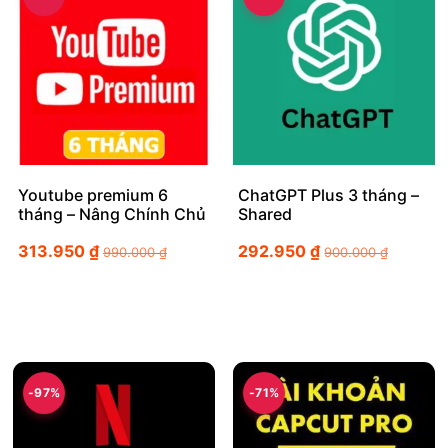
Youtube premium 6
ChatGPT Plus 3 tháng –
tháng – Nâng Chính Chủ
Shared
313.950
₫
292.950
₫
990.000
₫
900.000
₫
-97%
-71%