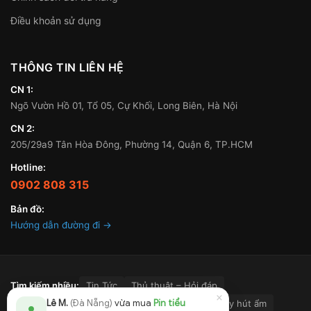
Điều khoản sử dụng
THÔNG TIN LIÊN HỆ
CN 1:
Ngõ Vườn Hồ 01, Tổ 05, Cự Khối, Long Biên, Hà Nội
CN 2:
205/29a9 Tân Hòa Đông, Phường 14, Quận 6, TP.HCM
Hotline:
0902 808 315
Bản đồ:
Hướng dẫn đường đi →
Tìm kiếm nhiều:
Tin Tức
Thủ thuật – Hỏi đáp
×
Lê M.
(Đà Nẵng)
vừa mua
Pin tiểu
Điện thoại & Phụ kiện
Máy lọc không khí
Máy hút ẩm