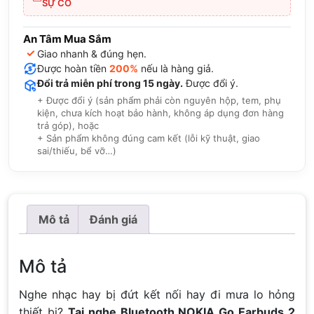
SỰ CỐ
An Tâm Mua Sắm
✓
Giao nhanh & đúng hẹn.
Được hoàn tiền
200%
nếu là hàng giả.
Đổi trả miễn phí trong 15 ngày.
Được đổi ý.
+ Được đổi ý (sản phẩm phải còn nguyên hộp, tem, phụ
kiện, chưa kích hoạt bảo hành, không áp dụng đơn hàng
trả góp), hoặc
+ Sản phẩm không đúng cam kết (lỗi kỹ thuật, giao
sai/thiếu, bể vỡ…)
Mô tả
Đánh giá
Mô tả
Nghe nhạc hay bị đứt kết nối hay đi mưa lo hỏng
thiết bị?
Tai nghe Bluetooth NOKIA Go Earbuds 2