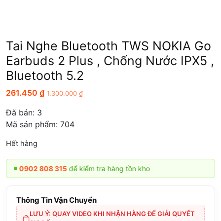
Tai Nghe Bluetooth TWS NOKIA Go
Earbuds 2 Plus , Chống Nước IPX5 ,
Bluetooth 5.2
261.450
₫
1.300.000
₫
Đã bán:
3
Mã sản phẩm: 704
Hết hàng
902 808 315
để kiểm tra hàng tồn kho
Thông Tin Vận Chuyển
LƯU Ý: QUAY VIDEO KHI NHẬN HÀNG ĐỂ GIẢI QUYẾT