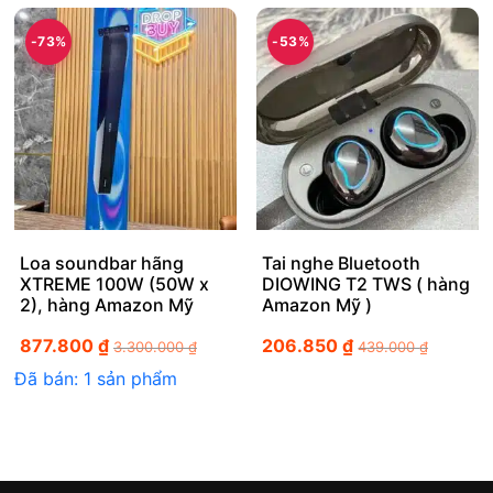
-73%
-53%
Loa soundbar hãng
Tai nghe Bluetooth
XTREME 100W (50W x
DIOWING T2 TWS ( hàng
2), hàng Amazon Mỹ
Amazon Mỹ )
877.800
₫
206.850
₫
3.300.000
₫
439.000
₫
Đã bán: 1 sản phẩm