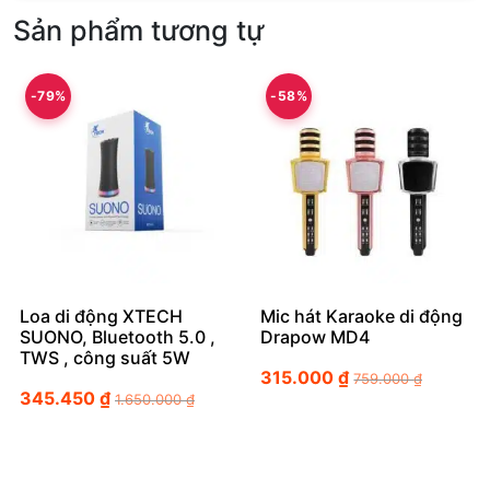
Sản phẩm tương tự
-79%
-58%
Loa di động XTECH
Mic hát Karaoke di động
SUONO, Bluetooth 5.0 ,
Drapow MD4
TWS , công suất 5W
315.000
₫
759.000
₫
345.450
₫
1.650.000
₫