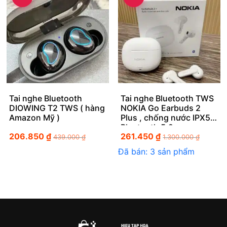
Tai nghe Bluetooth
Tai nghe Bluetooth TWS
DIOWING T2 TWS ( hàng
NOKIA Go Earbuds 2
Amazon Mỹ )
Plus , chống nước IPX5 ,
Bluetooth 5.2
206.850
₫
261.450
₫
439.000
₫
1.300.000
₫
Đã bán: 3 sản phẩm