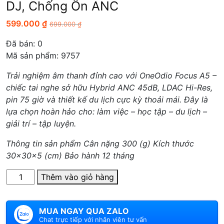
DJ, Chống Ồn ANC
599.000
₫
699.000
₫
Đã bán:
0
Mã sản phẩm: 9757
Trải nghiệm âm thanh đỉnh cao với OneOdio Focus A5 –
chiếc tai nghe sở hữu Hybrid ANC 45dB, LDAC Hi-Res,
pin 75 giờ và thiết kế du lịch cực kỳ thoải mái. Đây là
lựa chọn hoàn hảo cho: làm việc – học tập – du lịch –
giải trí – tập luyện.
Thông tin sản phẩm Cân nặng 300 (g) Kích thước
30x30x5 (cm) Bảo hành 12 tháng
Số
Thêm vào giỏ hàng
lượng
MUA NGAY QUA ZALO
Chat trực tiếp với nhân viên tư vấn