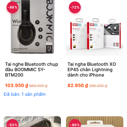
-88%
-72%
Tai nghe Bluetooth chụp
Tai nghe Bluetooth XO
đầu BOOMMIC SY-
EP45 chân Lightning
BTM200
dành cho iPhone
103.950
₫
82.950
₫
869.000
₫
296.000
₫
Đã bán: 1 sản phẩm
-53%
-80%