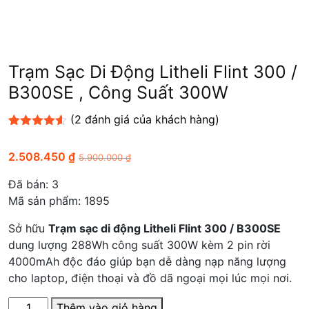
Trạm Sạc Di Động Litheli Flint 300 /
B300SE , Công Suất 300W
(
2
đánh giá của khách hàng)
4.50
2
trên 5
dựa trên
2.508.450
₫
5.900.000
₫
đánh giá
Đã bán:
3
Mã sản phẩm: 1895
Sở hữu
Trạm sạc di động Litheli Flint 300 / B300SE
dung lượng 288Wh công suất 300W kèm 2 pin rời
4000mAh độc đáo giúp bạn dễ dàng nạp năng lượng
cho laptop, điện thoại và đồ dã ngoại mọi lúc mọi nơi.
Số
Thêm vào giỏ hàng