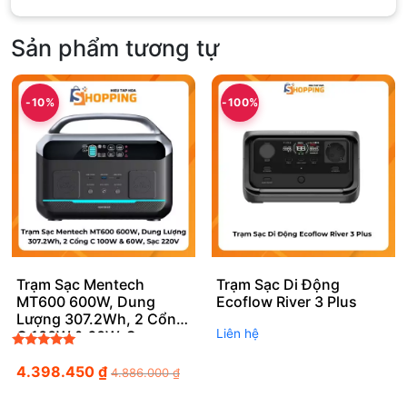
Sản phẩm tương tự
-10%
-100%
Trạm Sạc Mentech
Trạm Sạc Di Động
MT600 600W, Dung
Ecoflow River 3 Plus
Lượng 307.2Wh, 2 Cổng
Liên hệ
C 100W & 60W, Sạc
220V
Được xếp
4.398.450
₫
hạng
4.886.000
₫
5.00
5 sao