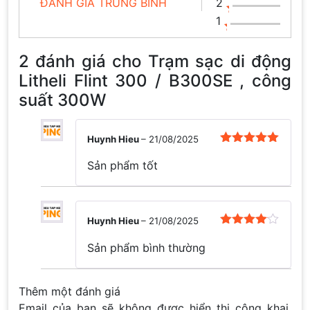
ĐÁNH GIÁ TRUNG BÌNH
2
1
2 đánh giá cho
Trạm sạc di động
Litheli Flint 300 / B300SE , công
suất 300W
Huynh Hieu
–
21/08/2025
Được xếp
hạng
5
5
Sản phẩm tốt
sao
Huynh Hieu
–
21/08/2025
Được xếp
hạng
4
5
Sản phẩm bình thường
sao
Thêm một đánh giá
Email của bạn sẽ không được hiển thị công khai.