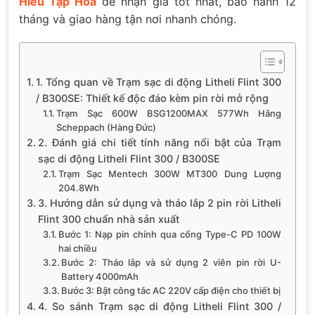
Hiếu Tạp Hóa
để nhận giá tốt nhất, bảo hành 12
tháng và giao hàng tận nơi nhanh chóng.
1. Tổng quan về Trạm sạc di động Litheli Flint 300
/ B300SE: Thiết kế độc đáo kèm pin rời mở rộng
Trạm Sạc 600W BSG1200MAX 577Wh Hãng
Scheppach (Hàng Đức)
2. Đánh giá chi tiết tính năng nổi bật của Trạm
sạc di động Litheli Flint 300 / B300SE
Trạm Sạc Mentech 300W MT300 Dung Lượng
204.8Wh
3. Hướng dẫn sử dụng và tháo lắp 2 pin rời Litheli
Flint 300 chuẩn nhà sản xuất
Bước 1: Nạp pin chính qua cổng Type-C PD 100W
hai chiều
Bước 2: Tháo lắp và sử dụng 2 viên pin rời U-
Battery 4000mAh
Bước 3: Bật công tắc AC 220V cấp điện cho thiết bị
4. So sánh Trạm sạc di động Litheli Flint 300 /