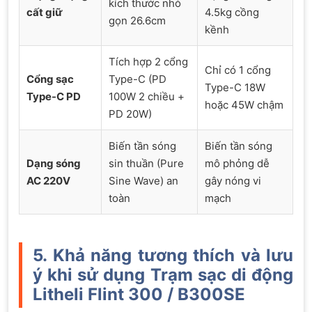
kích thước nhỏ
cất giữ
4.5kg cồng
gọn 26.6cm
kềnh
Tích hợp 2 cổng
Chỉ có 1 cổng
Cổng sạc
Type-C (PD
Type-C 18W
Type-C PD
100W 2 chiều +
hoặc 45W chậm
PD 20W)
Biến tần sóng
Biến tần sóng
Dạng sóng
sin thuần (Pure
mô phỏng dễ
AC 220V
Sine Wave) an
gây nóng vi
toàn
mạch
5. Khả năng tương thích và lưu
ý khi sử dụng Trạm sạc di động
Litheli Flint 300 / B300SE