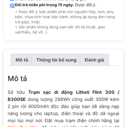
Đổi trả miễn phí trong 15 ngày.
Được đổi ý.
+ Được đổi ý (sản phẩm phải còn nguyên hộp, tem, phụ
kiện, chưa kích hoạt bảo hành, không áp dụng đơn hàng
trả góp), hoặc
+ Sản phẩm không đúng cam kết (lỗi kỹ thuật, giao
sai/thiếu, bể vỡ…)
Mô tả
Thông tin bổ sung
Đánh giá
Mô tả
Sở hữu
Trạm sạc di động Litheli Flint 300 /
B300SE
dung lượng 288Wh công suất 300W kèm
2 pin rời 4000mAh độc đáo giúp bạn dễ dàng nạp
năng lượng cho laptop, điện thoại và đồ dã ngoại
mọi lúc mọi nơi. Đặt mua trạm điện chính hãng tại