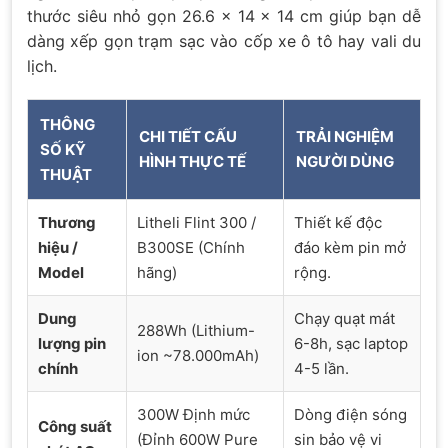
thước siêu nhỏ gọn 26.6 x 14 x 14 cm giúp bạn dễ
dàng xếp gọn trạm sạc vào cốp xe ô tô hay vali du
lịch.
THÔNG
CHI TIẾT CẤU
TRẢI NGHIỆM
SỐ KỸ
HÌNH THỰC TẾ
NGƯỜI DÙNG
THUẬT
Thương
Litheli Flint 300 /
Thiết kế độc
hiệu /
B300SE (Chính
đáo kèm pin mở
Model
hãng)
rộng.
Dung
Chạy quạt mát
288Wh (Lithium-
lượng pin
6-8h, sạc laptop
ion ~78.000mAh)
chính
4-5 lần.
300W Định mức
Dòng điện sóng
Công suất
(Đỉnh 600W Pure
sin bảo vệ vi