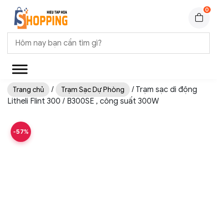
0
/
/ Trạm sạc di động
Trang chủ
Trạm Sạc Dự Phòng
Litheli Flint 300 / B300SE , công suất 300W
-57%