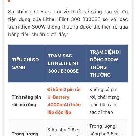
Sự khác biệt vượt trội về thiết kế sáng tạo và độ
tiện dụng của Litheli Flint 300 B300SE so với các
trạm điện 300W thông thường được thể hiện rõ qua
bảng tiêu chuẩn dưới đây:
TRẠM ĐIỆN DI
TRẠM SẠC
TIÊU CHÍ SO
ĐỘNG 300W
LITHELI FLINT
SÁNH
THÔNG
300 / B300SE
THƯỜNG
Đi kèm 2 pin rời
Không có pin
Tính năng pin
U-Battery
rời, phải mang
rời mở rộng
4000mAh tháo
toàn bộ trạm
lắp độc lập
sạc đi theo
Trọng lượng
Siêu nhẹ 2.8kg,
Trọng lượng
nặng từ 3.5kg –