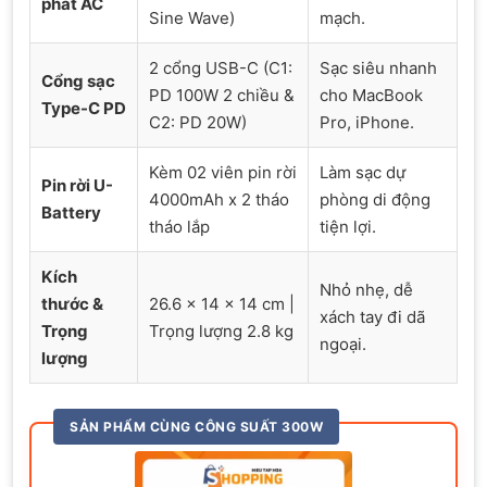
phát AC
Sine Wave)
mạch.
2 cổng USB-C (C1:
Sạc siêu nhanh
Cổng sạc
PD 100W 2 chiều &
cho MacBook
Type-C PD
C2: PD 20W)
Pro, iPhone.
Kèm 02 viên pin rời
Làm sạc dự
Pin rời U-
4000mAh x 2 tháo
phòng di động
Battery
tháo lắp
tiện lợi.
Kích
Nhỏ nhẹ, dễ
thước &
26.6 x 14 x 14 cm |
xách tay đi dã
Trọng
Trọng lượng 2.8 kg
ngoại.
lượng
SẢN PHẨM CÙNG CÔNG SUẤT 300W