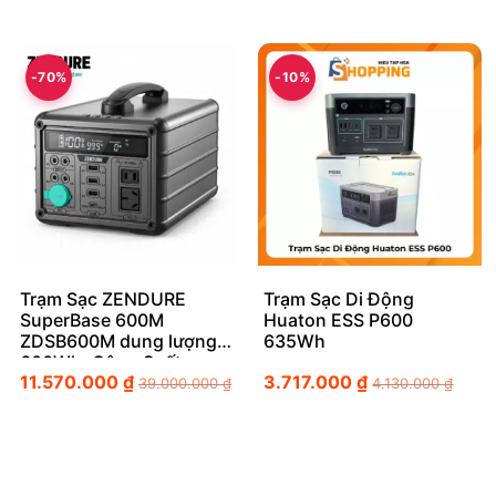
-70%
-10%
Trạm Sạc ZENDURE
Trạm Sạc Di Động
SuperBase 600M
Huaton ESS P600
ZDSB600M dung lượng
635Wh
600Wh, Công Suất
11.570.000
₫
3.717.000
₫
1000W
39.000.000
₫
4.130.000
₫