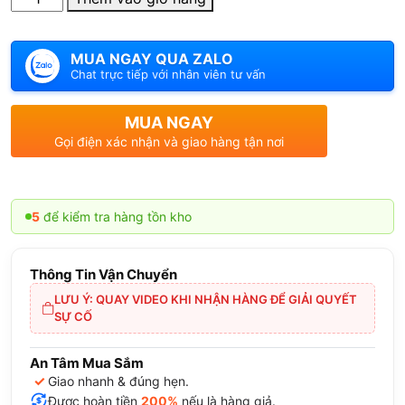
lượng
MUA NGAY QUA ZALO
Chat trực tiếp với nhân viên tư vấn
MUA NGAY
Gọi điện xác nhận và giao hàng tận nơi
iểm tra hàng tồn kho
Thông Tin Vận Chuyển
LƯU Ý: QUAY VIDEO KHI NHẬN HÀNG ĐỂ GIẢI QUYẾT
SỰ CỐ
An Tâm Mua Sắm
✓
Giao nhanh & đúng hẹn.
Được hoàn tiền
200%
nếu là hàng giả.