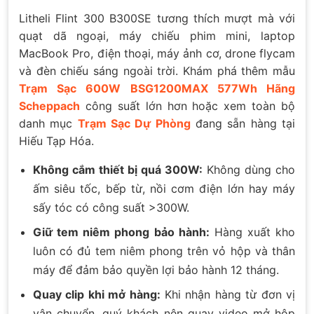
Litheli Flint 300 B300SE tương thích mượt mà với
quạt dã ngoại, máy chiếu phim mini, laptop
MacBook Pro, điện thoại, máy ảnh cơ, drone flycam
và đèn chiếu sáng ngoài trời. Khám phá thêm mẫu
Trạm Sạc 600W BSG1200MAX 577Wh Hãng
Scheppach
công suất lớn hơn hoặc xem toàn bộ
danh mục
Trạm Sạc Dự Phòng
đang sẵn hàng tại
Hiếu Tạp Hóa.
Không cắm thiết bị quá 300W:
Không dùng cho
ấm siêu tốc, bếp từ, nồi cơm điện lớn hay máy
sấy tóc có công suất >300W.
Giữ tem niêm phong bảo hành:
Hàng xuất kho
luôn có đủ tem niêm phong trên vỏ hộp và thân
máy để đảm bảo quyền lợi bảo hành 12 tháng.
Quay clip khi mở hàng:
Khi nhận hàng từ đơn vị
vận chuyển, quý khách nên quay video mở hộp