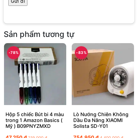
Sản phẩm tương tự
-78%
-83%
Hộp 5 chiếc Bút bi 4 màu
Lò Nướng Chiên Không
trong 1 Amazon Basics (
Dầu Đa Năng XIAOMI
Mỹ ) B09PNYZMXD
Solista SD-Y01
47.250
₫
754.950
₫
219.000
₫
4.400.000
₫