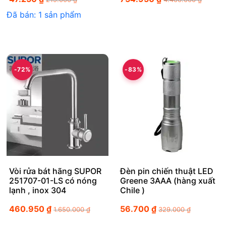
Đã bán: 1 sản phẩm
-72%
-83%
Vòi rửa bát hãng SUPOR
Đèn pin chiến thuật LED
251707-01-LS có nóng
Greene 3AAA (hàng xuất
lạnh , inox 304
Chile )
460.950
₫
56.700
₫
1.650.000
₫
329.000
₫