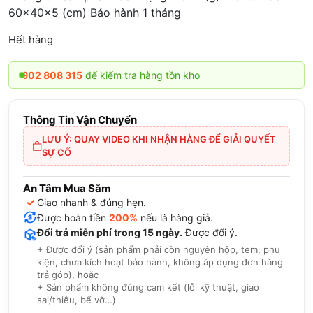
60x40x5 (cm) Bảo hành 1 tháng
Hết hàng
0902 808 315
để kiểm tra hàng tồn kho
Thông Tin Vận Chuyển
LƯU Ý: QUAY VIDEO KHI NHẬN HÀNG ĐỂ GIẢI QUYẾT
SỰ CỐ
An Tâm Mua Sắm
✓
Giao nhanh & đúng hẹn.
Được hoàn tiền
200%
nếu là hàng giả.
Đổi trả miễn phí trong 15 ngày.
Được đổi ý.
+ Được đổi ý (sản phẩm phải còn nguyên hộp, tem, phụ
kiện, chưa kích hoạt bảo hành, không áp dụng đơn hàng
trả góp), hoặc
+ Sản phẩm không đúng cam kết (lỗi kỹ thuật, giao
sai/thiếu, bể vỡ…)