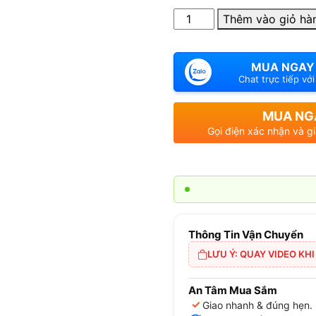
Số
Thêm vào giỏ hà
lượng
MUA NGAY
Chat trực tiếp vớ
MUA NG
Gọi điện xác nhận và g
Thông Tin Vận Chuyển
LƯU Ý: QUAY VIDEO KH
An Tâm Mua Sắm
✓
Giao nhanh & đúng hẹn.