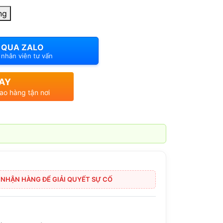
ng
 QUA ZALO
i nhân viên tư vấn
AY
iao hàng tận nơi
I NHẬN HÀNG ĐỂ GIẢI QUYẾT SỰ CỐ