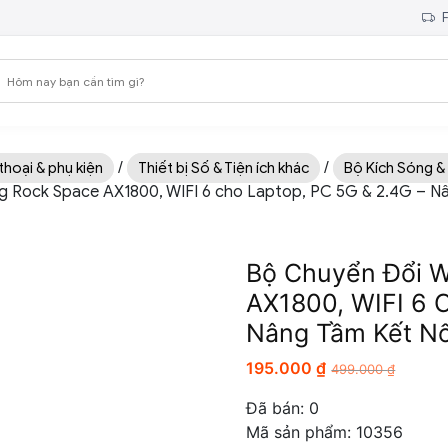
F
/
/
thoại & phụ kiện
Thiết bị Số & Tiện ích khác
Bộ Kích Sóng & 
ng Rock Space AX1800, WIFI 6 cho Laptop, PC 5G & 2.4G – Nâ
Bộ Chuyển Đổi W
AX1800, WIFI 6 
Nâng Tầm Kết Nố
195.000
₫
499.000
₫
Đã bán:
0
Mã sản phẩm: 10356