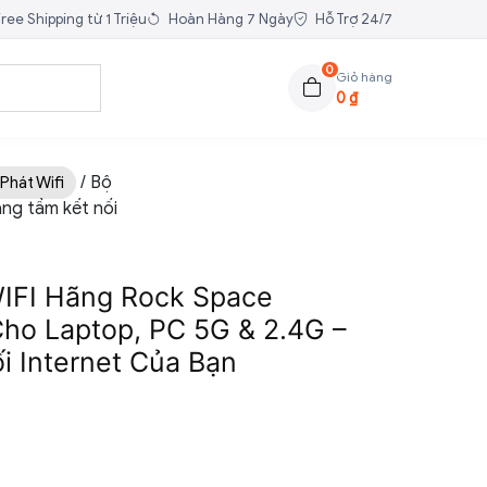
ree Shipping từ 1 Triệu
Hoàn Hàng 7 Ngày
Hỗ Trợ 24/7
0
Giỏ hàng
0
₫
/ Bộ
Phát Wifi
ng tầm kết nối
IFI Hãng Rock Space
Cho Laptop, PC 5G & 2.4G –
i Internet Của Bạn