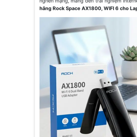
nghẽn mạng, mang đến trải nghiệm intern
hãng Rock Space AX1800, WIFI 6 cho La