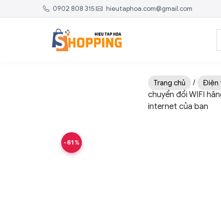
0902 808 315
|
hieutaphoa.com@gmail.com
/
Trang chủ
Điện 
chuyển đổi WIFI hã
internet của bạn
-61%