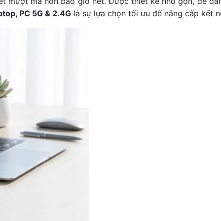
et mượt mà hơn bao giờ hết. Được thiết kế nhỏ gọn, dễ dà
ptop, PC 5G & 2.4G
là sự lựa chọn tối ưu để nâng cấp kết n