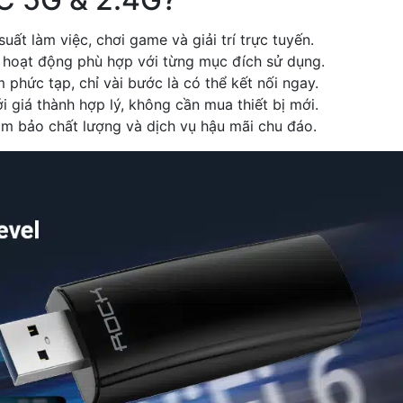
suất làm việc, chơi game và giải trí trực tuyến.
ộ hoạt động phù hợp với từng mục đích sử dụng.
phức tạp, chỉ vài bước là có thể kết nối ngay.
i giá thành hợp lý, không cần mua thiết bị mới.
ảm bảo chất lượng và dịch vụ hậu mãi chu đáo.