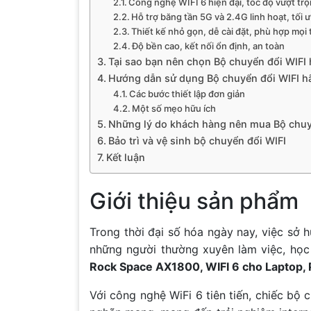
Công nghệ WIFI 6 hiện đại, tốc độ vượt trộ
Hỗ trợ băng tần 5G và 2.4G linh hoạt, tối 
Thiết kế nhỏ gọn, dễ cài đặt, phù hợp mọi t
Độ bền cao, kết nối ổn định, an toàn
Tại sao bạn nên chọn Bộ chuyển đổi WIFI
Hướng dẫn sử dụng Bộ chuyển đổi WIFI h
Các bước thiết lập đơn giản
Một số mẹo hữu ích
Những lý do khách hàng nên mua Bộ chuy
Bảo trì và vệ sinh bộ chuyển đổi WIFI
Kết luận
Giới thiệu sản phẩm
Trong thời đại số hóa ngày nay, việc sở h
những người thường xuyên làm việc, học t
Rock Space AX1800, WIFI 6 cho Laptop,
Với công nghệ WiFi 6 tiên tiến, chiếc bộ 