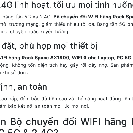
4G linh hoạt, tối ưu mọi tình huố
ai băng tần 5G và 2.4G,
Bộ chuyển đổi WIFI hãng Rock Sp
ôi trường mạng, giảm thiểu nhiễu tối đa. Băng tần 5G ph
khi di chuyển hoặc xuyên tường.
 đặt, phù hợp mọi thiết bị
WIFI hãng Rock Space AX1800, WIFI 6 cho Laptop, PC 5G
g, không tốn diện tích hay gây rối dây nhợ. Sản phẩm 
 khi sử dụng.
ịnh, an toàn
 cao cấp, đảm bảo độ bền cao và khả năng hoạt động liên t
 đảm bảo kết nối an toàn mọi lúc mọi nơi.
ọn Bộ chuyển đổi WIFI hãng
PC 5G & 2.4G?