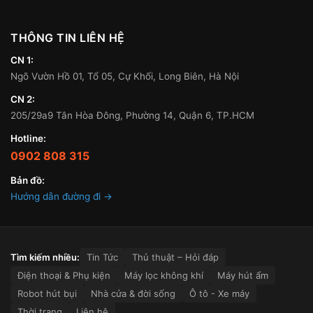
THÔNG TIN LIÊN HỆ
CN 1:
Ngõ Vườn Hồ 01, Tổ 05, Cự Khối, Long Biên, Hà Nội
CN 2:
205/29a9 Tân Hòa Đông, Phường 14, Quận 6, TP.HCM
Hotline:
0902 808 315
Bản đồ:
Hướng dẫn đường đi →
Tìm kiếm nhiều:
Tin Tức
Thủ thuật – Hỏi đáp
Điện thoại & Phụ kiện
Máy lọc không khí
Máy hút ẩm
Robot hút bụi
Nhà cửa & đời sống
Ô tô - Xe máy
Thời trang
Liên hệ