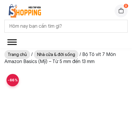
0
/
/ Bộ Tô vít 7 Món
Trang chủ
Nhà cửa & đời sống
Amazon Basics (Mỹ) – Từ 5 mm đến 13 mm
-66%