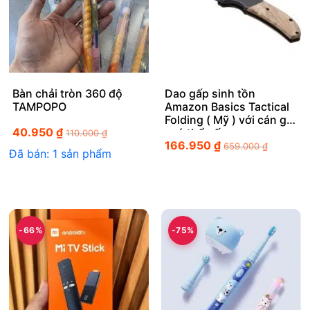
Bàn chải tròn 360 độ
Dao gấp sinh tồn
TAMPOPO
Amazon Basics Tactical
Folding ( Mỹ ) với cán gỗ
40.950
₫
, có thể gấp gọn
110.000
₫
166.950
₫
659.000
₫
Đã bán: 1 sản phẩm
-66%
-75%