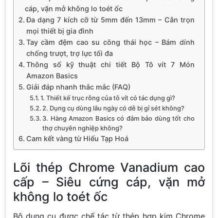
cáp, vặn mở không lo toét ốc
Đa dạng 7 kích cỡ từ 5mm đến 13mm – Cân trọn
mọi thiết bị gia đình
Tay cầm đệm cao su công thái học – Bám dính
chống trượt, trợ lực tối đa
Thông số kỹ thuật chi tiết Bộ Tô vít 7 Món
Amazon Basics
Giải đáp nhanh thắc mắc (FAQ)
1. Thiết kế trục rỗng của tô vít có tác dụng gì?
2. Dụng cụ dùng lâu ngày có dễ bị gỉ sét không?
3. Hàng Amazon Basics có đảm bảo dùng tốt cho
thợ chuyên nghiệp không?
Cam kết vàng từ Hiếu Tạp Hoá
Lõi thép Chrome Vanadium cao
cấp – Siêu cứng cáp, vặn mở
không lo toét ốc
Bộ dụng cụ được chế tác từ thép hợp kim Chrome