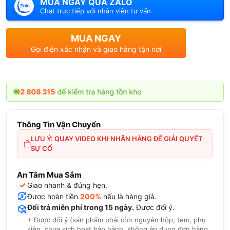
MUA NGAY QUA ZALO
Chat trực tiếp với nhân viên tư vấn
MUA NGAY
Gọi điện xác nhận và giao hàng tận nơi
 808 315
để kiểm tra hàng tồn kho
Thông Tin Vận Chuyển
LƯU Ý: QUAY VIDEO KHI NHẬN HÀNG ĐỂ GIẢI QUYẾT
SỰ CỐ
An Tâm Mua Sắm
✓
Giao nhanh & đúng hẹn.
Được hoàn tiền
200%
nếu là hàng giả.
Đổi trả miễn phí trong 15 ngày.
Được đổi ý.
+ Được đổi ý (sản phẩm phải còn nguyên hộp, tem, phụ
kiện, chưa kích hoạt bảo hành, không áp dụng đơn hàng