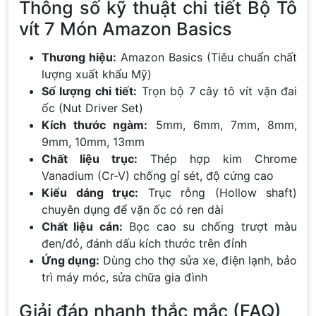
Thông số kỹ thuật chi tiết Bộ Tô
vít 7 Món Amazon Basics
Thương hiệu:
Amazon Basics (Tiêu chuẩn chất
lượng xuất khẩu Mỹ)
Số lượng chi tiết:
Trọn bộ 7 cây tô vít vặn đai
ốc (Nut Driver Set)
Kích thước ngàm:
5mm, 6mm, 7mm, 8mm,
9mm, 10mm, 13mm
Chất liệu trục:
Thép hợp kim Chrome
Vanadium (Cr-V) chống gỉ sét, độ cứng cao
Kiểu dáng trục:
Trục rỗng (Hollow shaft)
chuyên dụng để vặn ốc có ren dài
Chất liệu cán:
Bọc cao su chống trượt màu
đen/đỏ, đánh dấu kích thước trên đỉnh
Ứng dụng:
Dùng cho thợ sửa xe, điện lạnh, bảo
trì máy móc, sửa chữa gia đình
Giải đáp nhanh thắc mắc (FAQ)