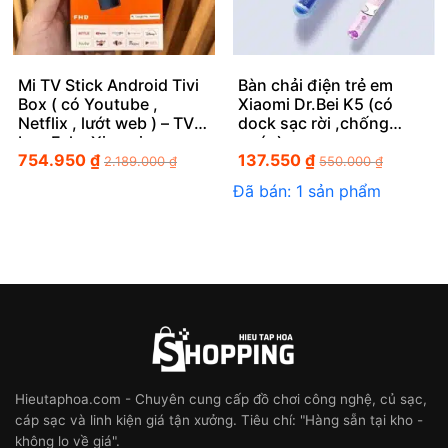
Mi TV Stick Android Tivi
Bàn chải điện trẻ em
Box ( có Youtube ,
Xiaomi Dr.Bei K5 (có
Netflix , lướt web ) – TV
dock sạc rời ,chống
box Fake Xiaomi
nước)
754.950
₫
137.550
₫
2.189.000
₫
550.000
₫
Đã bán: 1 sản phẩm
Hieutaphoa.com - Chuyên cung cấp đồ chơi công nghệ, củ sạc,
cáp sạc và linh kiện giá tận xưởng. Tiêu chí: "Hàng sẵn tại kho -
không lo về giá".