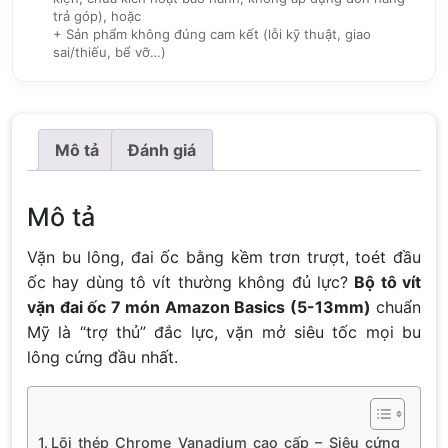
trả góp), hoặc
+ Sản phẩm không đúng cam kết (lỗi kỹ thuật, giao
sai/thiếu, bể vỡ…)
Mô tả
Đánh giá
Mô tả
Vặn bu lông, đai ốc bằng kềm trơn trượt, toét đầu
ốc hay dùng tô vít thường không đủ lực?
Bộ tô vít
vặn đai ốc 7 món Amazon Basics (5-13mm)
chuẩn
Mỹ là “trợ thủ” đắc lực, vặn mở siêu tốc mọi bu
lông cứng đầu nhất.
Lõi thép Chrome Vanadium cao cấp – Siêu cứng