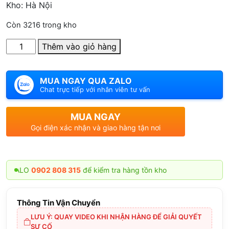
Kho: Hà Nội
Còn 3216 trong kho
Số
Thêm vào giỏ hàng
lượng
MUA NGAY QUA ZALO
Chat trực tiếp với nhân viên tư vấn
MUA NGAY
Gọi điện xác nhận và giao hàng tận nơi
ZALO
0902 808 315
để kiểm tra hàng tồn kho
Thông Tin Vận Chuyển
LƯU Ý: QUAY VIDEO KHI NHẬN HÀNG ĐỂ GIẢI QUYẾT
SỰ CỐ