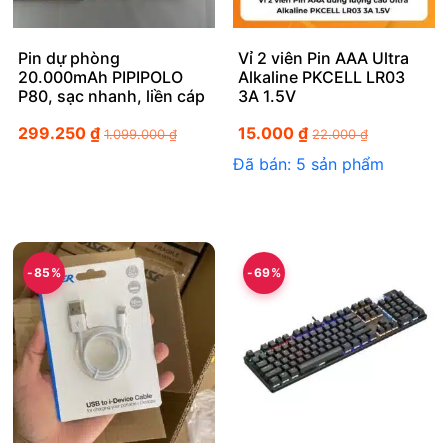
Pin dự phòng
Vỉ 2 viên Pin AAA Ultra
20.000mAh PIPIPOLO
Alkaline PKCELL LR03
P80, sạc nhanh, liền cáp
3A 1.5V
299.250
₫
15.000
₫
1.099.000
₫
22.000
₫
Đã bán: 5 sản phẩm
-85%
-69%