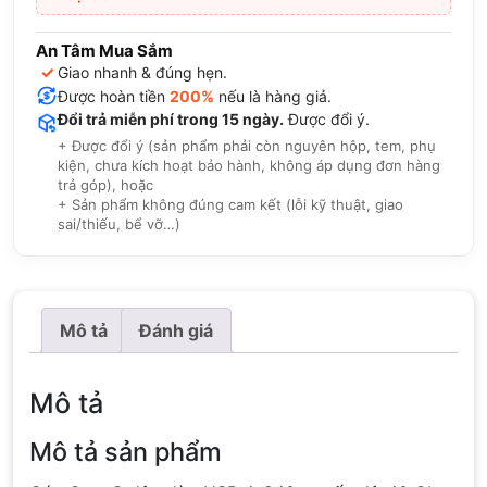
An Tâm Mua Sắm
✓
Giao nhanh & đúng hẹn.
Được hoàn tiền
200%
nếu là hàng giả.
Đổi trả miễn phí trong 15 ngày.
Được đổi ý.
+ Được đổi ý (sản phẩm phải còn nguyên hộp, tem, phụ
kiện, chưa kích hoạt bảo hành, không áp dụng đơn hàng
trả góp), hoặc
+ Sản phẩm không đúng cam kết (lỗi kỹ thuật, giao
sai/thiếu, bể vỡ…)
Mô tả
Đánh giá
Mô tả
Mô tả sản phẩm