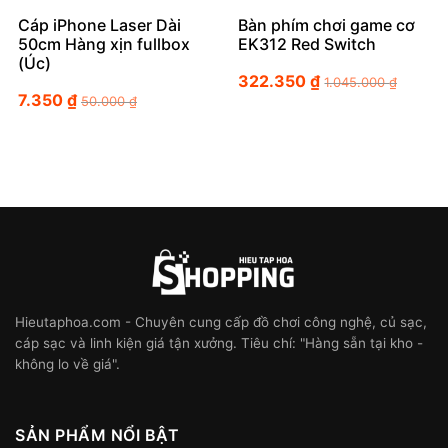
Cáp iPhone Laser Dài
Bàn phím chơi game cơ
50cm Hàng xịn fullbox
EK312 Red Switch
(Úc)
322.350
₫
1.045.000
₫
7.350
₫
50.000
₫
Hieutaphoa.com - Chuyên cung cấp đồ chơi công nghệ, củ sạc,
cáp sạc và linh kiện giá tận xưởng. Tiêu chí: "Hàng sẵn tại kho -
không lo về giá".
SẢN PHẨM NỔI BẬT