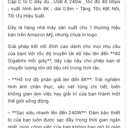
Cáp C to C dây dù , USB 4, 240w , tốc độ 40 Gbps
, xuất hình ảnh 8K , dài 0.8m – Tăng Tốc Kết Nối,
Tối Ưu Hiệu Suất.
Đây là hàng nhà máy sản xuất cho 1 thương hiệu
bán trên Amazon Mỹ, nhưng chưa in logo.
Giải pháp kết nối đỉnh cao dành cho mọi nhu cầu
của bạn! Với tốc độ truyền tải dữ liệu lên đến **40
Gigabits mỗi giây**, dây cáp này cho phép bạn di
chuyển lượng lớn dữ liệu chỉ trong tích tắc.
– **Hỗ trợ độ phân giải lên đến 8K**: Trải nghiệm
hình ảnh chân thực, sắc nét từng chi tiết, biến
không gian làm việc hay giải trí của bạn thành một
thế giới sống động.
– **Sạc siêu nhanh lên đến 240W**: Đảm bảo thiết
bị của bạn luôn được sạc đầy trong thời gian ngắn
nhất, giúp công việc của bạn không bao giờ bị gián