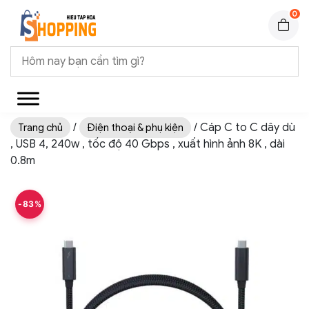
0
/
/ Cáp C to C dây dù
Trang chủ
Điện thoại & phụ kiện
, USB 4, 240w , tốc độ 40 Gbps , xuất hình ảnh 8K , dài
0.8m
-83%