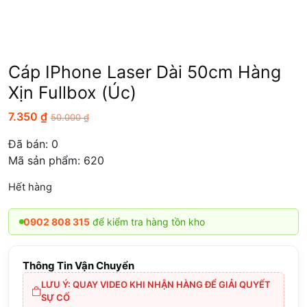
Cáp IPhone Laser Dài 50cm Hàng
Xịn Fullbox (Úc)
7.350
₫
50.000
₫
Đã bán:
0
Mã sản phẩm: 620
Hết hàng
902 808 315
để kiểm tra hàng tồn kho
Thông Tin Vận Chuyển
LƯU Ý: QUAY VIDEO KHI NHẬN HÀNG ĐỂ GIẢI QUYẾT
SỰ CỐ