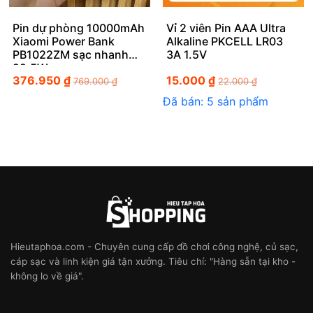
Pin dự phòng 10000mAh
Vỉ 2 viên Pin AAA Ultra
Xiaomi Power Bank
Alkaline PKCELL LR03
PB1022ZM sạc nhanh
3A 1.5V
22.5W
376.950
₫
15.000
₫
769.000
₫
22.000
₫
Đã bán: 5 sản phẩm
Hieutaphoa.com - Chuyên cung cấp đồ chơi công nghệ, củ sạc,
cáp sạc và linh kiện giá tận xưởng. Tiêu chí: "Hàng sẵn tại kho -
không lo về giá".