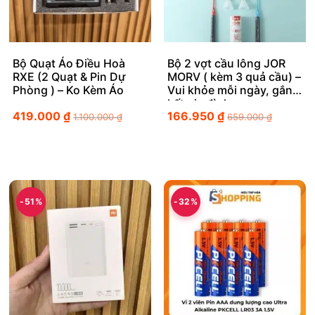
Bộ Quạt Áo Điều Hoà
Bộ 2 vợt cầu lông JOR
RXE (2 Quạt & Pin Dự
MORV ( kèm 3 quả cầu) –
Phòng ) – Ko Kèm Áo
Vui khỏe mỗi ngày, gắn
kết gia đình
419.000
₫
166.950
₫
1.100.000
₫
659.000
₫
-51%
-32%