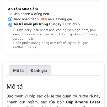
An Tâm Mua Sắm
✓
Giao nhanh & đúng hẹn.
Được hoàn tiền
200%
nếu là hàng giả.
Đổi trả miễn phí trong 15 ngày.
Được đổi ý.
+ Được đổi ý (sản phẩm phải còn nguyên hộp, tem, phụ
kiện, chưa kích hoạt bảo hành, không áp dụng đơn hàng
trả góp), hoặc
+ Sản phẩm không đúng cam kết (lỗi kỹ thuật, giao
sai/thiếu, bể vỡ…)
Mô tả
Đánh giá
Mô tả
Bực mình vì cáp sạc dài lê thê quấn rối rườm rà hay
nhanh đứt ngầm, sạc rùa bò?
Cáp iPhone Laser