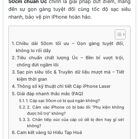
50cm chuẩn Úc
chính là giải pháp dứt điểm, mang
đến sự gọn gàng tuyệt đối cùng tốc độ sạc siêu
nhanh, bảo vệ pin iPhone hoàn hảo.
Chiều dài 50cm tối ưu – Gọn gàng tuyệt đối,
không lo rối dây
Tiêu chuẩn chất lượng Úc – Bền bỉ vượt trội,
chống đứt ngầm lõi
Sạc pin siêu tốc & Truyền dữ liệu mượt mà – Tiết
kiệm thời gian
Thông số kỹ thuật chi tiết Cáp iPhone Laser
Giải đáp nhanh thắc mắc (FAQ)
1. Cáp sạc 50cm có bị quá ngắn không?
2. Cắm vào iPhone có bị báo lỗi “Phụ kiện không
được hỗ trợ” không?
3. Chân tiếp xúc của cáp có dễ bị đen hay gỉ sét
không?
Cam kết vàng từ Hiếu Tạp Hoá