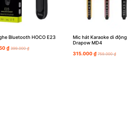
nghe Bluetooth HOCO E23
Mic hát Karaoke di động
Drapow MD4
850
₫
399.000
₫
315.000
₫
759.000
₫