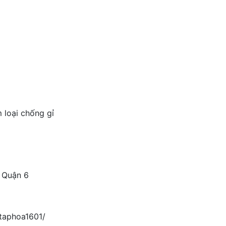
m loại chống gỉ
 Quận 6
taphoa1601/