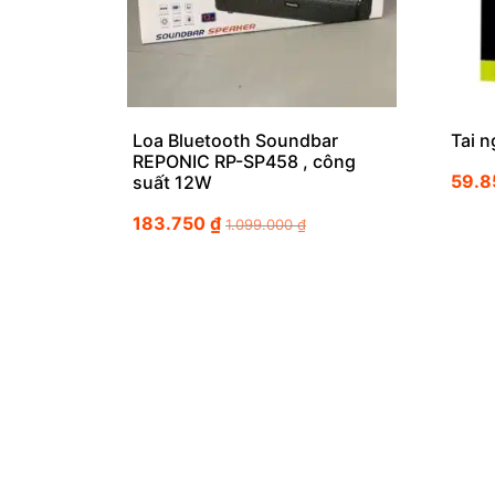
Loa Bluetooth Soundbar
Tai 
REPONIC RP-SP458 , công
59.
suất 12W
183.750
₫
1.099.000
₫