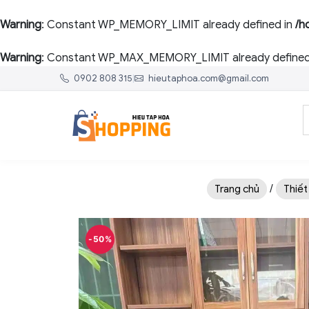
Warning
: Constant WP_MEMORY_LIMIT already defined in
/h
Warning
: Constant WP_MAX_MEMORY_LIMIT already defined
0902 808 315
|
hieutaphoa.com@gmail.com
/
Trang chủ
Thiết
-50%