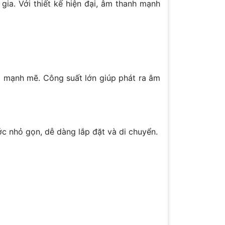
ia. Với thiết kế hiện đại, âm thanh mạnh
à mạnh mẽ. Công suất lớn giúp phát ra âm
ớc nhỏ gọn, dễ dàng lắp đặt và di chuyển.