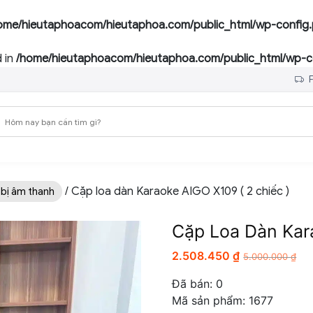
ome/hieutaphoacom/hieutaphoa.com/public_html/wp-config
 in
/home/hieutaphoacom/hieutaphoa.com/public_html/wp-c
F
/ Cặp loa dàn Karaoke AIGO X109 ( 2 chiếc )
 bị âm thanh
Cặp Loa Dàn Kar
2.508.450
₫
5.000.000
₫
Đã bán:
0
Mã sản phẩm: 1677