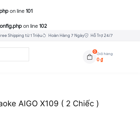
.php
on line
101
onfig.php
on line
102
ree Shipping từ 1 Triệu
Hoàn Hàng 7 Ngày
Hỗ Trợ 24/7
0
Giỏ hàng
0
₫
aoke AIGO X109 ( 2 Chiếc )