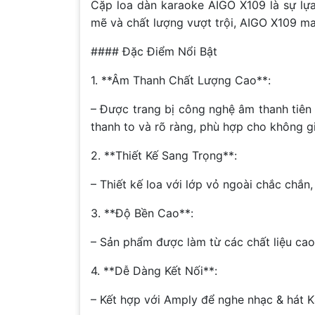
Cặp loa dàn karaoke AIGO X109 là sự lựa
mẽ và chất lượng vượt trội, AIGO X109 ma
#### Đặc Điểm Nổi Bật
1. **Âm Thanh Chất Lượng Cao**:
– Được trang bị công nghệ âm thanh tiên
thanh to và rõ ràng, phù hợp cho không g
2. **Thiết Kế Sang Trọng**:
– Thiết kế loa với lớp vỏ ngoài chắc chắn
3. **Độ Bền Cao**:
– Sản phẩm được làm từ các chất liệu cao
4. **Dễ Dàng Kết Nối**:
– Kết hợp với Amply để nghe nhạc & hát Ka