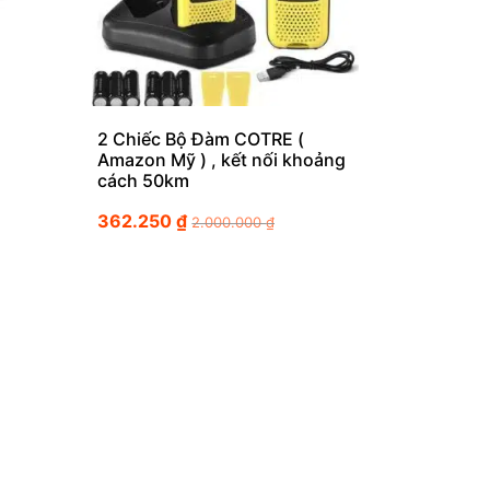
2 Chiếc Bộ Đàm COTRE (
Amazon Mỹ ) , kết nối khoảng
cách 50km
362.250
₫
2.000.000
₫