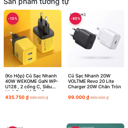
Sản phẩm tương tự
-13%
-80%
{Ko Hộp} Củ Sạc Nhanh
Củ Sạc Nhanh 20W
40W WEKOME GaN WP-
VOLTME Revo 20 Lite
U128 , 2 cổng C, Siêu
Charger 20W Chân Tròn
Nhỏ Gọn Hỗ Trợ Sạc
435.750
₫
99.000
₫
Nhanh PPS
499.000
₫
499.000
₫