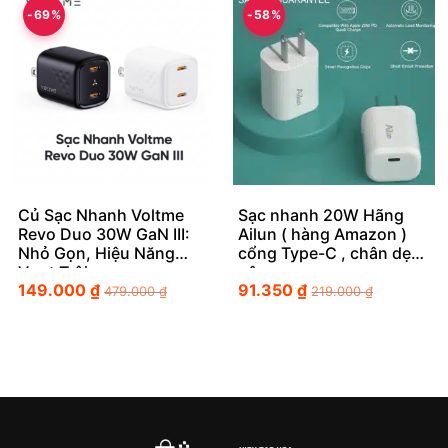
-69%
-58%
Củ Sạc Nhanh Voltme
Sạc nhanh 20W Hãng
Revo Duo 30W GaN III:
Ailun ( hàng Amazon )
Nhỏ Gọn, Hiệu Năng
cổng Type-C , chân dẹt
Vượt Trội
gập
149.000
₫
91.350
₫
479.000
₫
219.000
₫