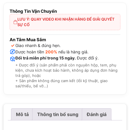
Thông Tin Vận Chuyển
LƯU Ý: QUAY VIDEO KHI NHẬN HÀNG ĐỂ GIẢI QUYẾT
SỰ CỐ
An Tâm Mua Sắm
✓
Giao nhanh & đúng hẹn.
Được hoàn tiền
200%
nếu là hàng giả.
Đổi trả miễn phí trong 15 ngày.
Được đổi ý.
+ Được đổi ý (sản phẩm phải còn nguyên hộp, tem, phụ
kiện, chưa kích hoạt bảo hành, không áp dụng đơn hàng
trả góp), hoặc
+ Sản phẩm không đúng cam kết (lỗi kỹ thuật, giao
sai/thiếu, bể vỡ…)
Mô tả
Thông tin bổ sung
Đánh giá