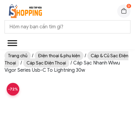
0
/
/
Trang chủ
Điện thoại & phụ kiện
Cáp & Củ Sạc Điện
/
/ Cáp Sạc Nhanh Wiwu
Thoại
Cáp Sạc Điện Thoại
Vigor Series Usb-C To Lightning 30w
-72%