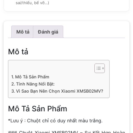
sai/thiếu, bể vỡ…)
Mô tả
Đánh giá
Mô tả
Mô Tả Sản Phẩm
Tính Năng Nổi Bật:
Vì Sao Bạn Nên Chọn Xiaomi XMSB02MV?
Mô Tả Sản Phẩm
*Lưu ý : Chuột chỉ có duy nhất màu trắng.
### Chuột Xiaomi XMSB02MV – Sự Kết Hợp Hoàn