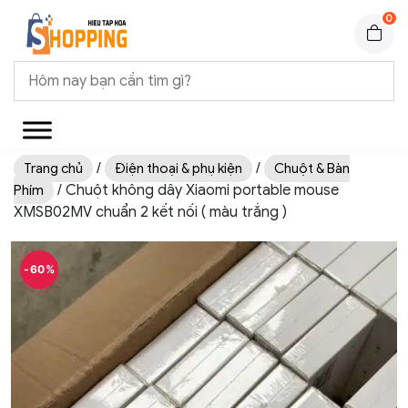
0
/
/
Trang chủ
Điện thoại & phụ kiện
Chuột & Bàn
/ Chuột không dây Xiaomi portable mouse
Phím
XMSB02MV chuẩn 2 kết nối ( màu trắng )
-60%