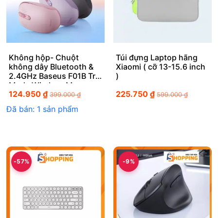
Không hộp- Chuột
Túi đựng Laptop hãng
không dây Bluetooth &
Xiaomi ( cỡ 13-15.6 inch
2.4GHz Baseus F01B Tri-
)
Mode Wireless Mouse
124.950
₫
225.750
₫
399.000
₫
599.000
₫
Đã bán: 1 sản phẩm
-57%
-9%