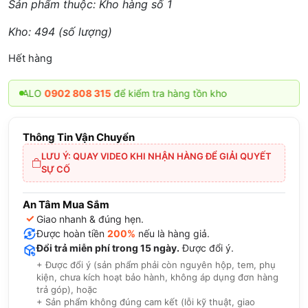
Sản phẩm thuộc: Kho hàng số 1
Kho: 494 (số lượng)
Hết hàng
ALO
0902 808 315
để kiểm tra hàng tồn kho
Thông Tin Vận Chuyển
LƯU Ý: QUAY VIDEO KHI NHẬN HÀNG ĐỂ GIẢI QUYẾT
SỰ CỐ
An Tâm Mua Sắm
✓
Giao nhanh & đúng hẹn.
Được hoàn tiền
200%
nếu là hàng giả.
Đổi trả miễn phí trong 15 ngày.
Được đổi ý.
+ Được đổi ý (sản phẩm phải còn nguyên hộp, tem, phụ
kiện, chưa kích hoạt bảo hành, không áp dụng đơn hàng
trả góp), hoặc
+ Sản phẩm không đúng cam kết (lỗi kỹ thuật, giao