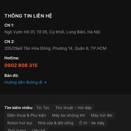
THÔNG TIN LIÊN HỆ
CN 1:
Ngõ Vườn Hồ 01, Tổ 05, Cự Khối, Long Biên, Hà Nội
CN 2:
205/29a9 Tân Hòa Đông, Phường 14, Quận 6, TP.HCM
Hotline:
0902 808 315
Bản đồ:
Hướng dẫn đường đi →
Tìm kiếm nhiều:
Tin Tức
Thủ thuật – Hỏi đáp
Điện thoại & Phụ kiện
Máy lọc không khí
Máy hút ẩm
Robot hút bụi
Nhà cửa & đời sống
Ô tô - Xe máy
Thời trang
Liên hệ