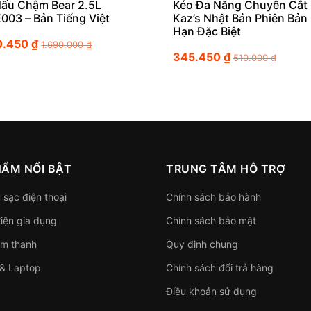
Nấu Chậm Bear 2.5L
Kéo Đa Năng Chuyên Cắt
003 – Bản Tiếng Việt
Kaz’s Nhật Bản Phiên Bản 
Hạn Đặc Biệt
0.450
₫
1.690.000
₫
345.450
₫
510.000
₫
HẨM NỔI BẬT
TRUNG TÂM HỖ TRỢ
 sạc điện thoại
Chính sách bảo hành
điện gia dụng
Chính sách bảo mật
âm thanh
Quy định chung
 & Laptop
Chính sách đổi trả hàng
Điều khoản sử dụng