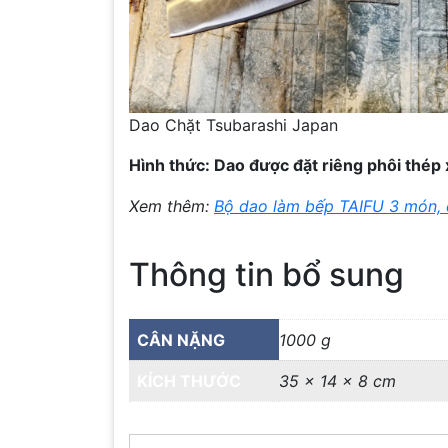
Dao Chặt Tsubarashi Japan
Hình thức: Dao được đặt riêng phôi thép
Xem thêm:
Bộ dao làm bếp TAIFU 3 món, 
Thông tin bổ sung
CÂN NẶNG
1000 g
KÍCH THƯỚC
35 × 14 × 8 cm