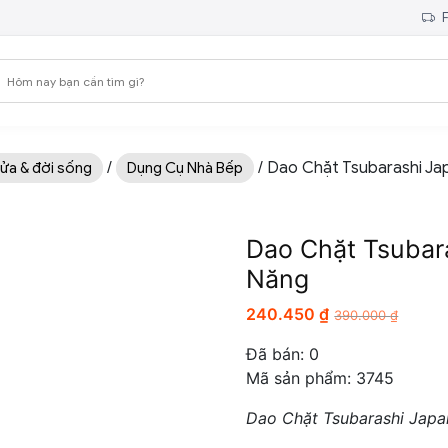
F
/
/ Dao Chặt Tsubarashi Ja
ửa & đời sống
Dụng Cụ Nhà Bếp
Dao Chặt Tsubar
Năng
240.450
₫
390.000
₫
Đã bán:
0
Mã sản phẩm: 3745
Dao Chặt Tsubarashi Japan