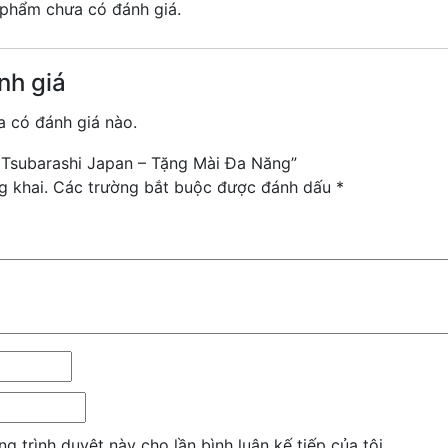
phẩm chưa có đánh giá.
nh giá
 có đánh giá nào.
t Tsubarashi Japan – Tặng Mài Đa Năng”
g khai.
Các trường bắt buộc được đánh dấu
*
ng trình duyệt này cho lần bình luận kế tiếp của tôi.