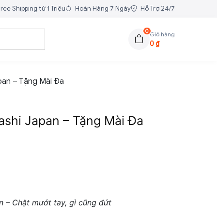
ree Shipping từ 1 Triệu
Hoàn Hàng 7 Ngày
Hỗ Trợ 24/7
0
Giỏ hàng
0
₫
pan – Tặng Mài Đa
ashi Japan – Tặng Mài Đa
 – Chặt mướt tay, gì cũng đứt