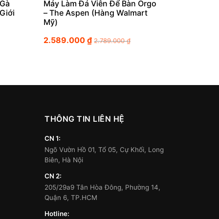
 Gà
Máy Làm Đá Viên Để Bàn Orgo
Giới
– The Aspen (Hàng Walmart
Mỹ)
2.589.000
₫
2.789.000
₫
THÔNG TIN LIÊN HỆ
CN 1:
Ngõ Vườn Hồ 01, Tổ 05, Cự Khối, Long
Biên, Hà Nội
CN 2:
205/29a9 Tân Hòa Đông, Phường 14,
Quận 6, TP.HCM
Hotline: