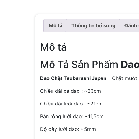
Mô tả
Thông tin bổ sung
Đánh 
Mô tả
Mô Tả Sản Phẩm
Dao
Dao Chặt Tsubarashi Japan
– Chặt mướt t
Chiều dài cả dao : ~33cm
Chiều dài lưỡi dao : ~21cm
Bản rộng lưỡi dao: ~11,5cm
Độ dày lưỡi dao: ~5mm