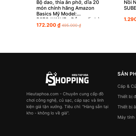
Bộ dao, thìa ăn phở, dĩa 20
Nồi 
món chính hãng Amazon
SUBE
Basics Mỹ Model:
1.29
B07GJK11H7 – Đẳng cấp bàn
172.200
₫
ăn chuẩn Âu Mỹ
495.000
₫
SẢN P
Cáp & Củ
Hieutaphoa.com - Chuyên cung cấp đồ
Thiết bị 
chơi công nghệ, củ sạc, cáp sạc và linh
kiện giá tận xưởng. Tiêu chí: "Hàng sẵn tại
Thiết bị 
kho - không lo về giá".
Máy tính