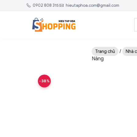
0902 808 315
|
hieutaphoa.com@gmail.com
/
Trang chủ
Nhà c
Năng
-38%