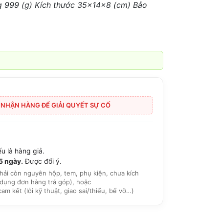
ng 999 (g) Kích thước 35x14x8 (cm) Bảo
I NHẬN HÀNG ĐỂ GIẢI QUYẾT SỰ CỐ
u là hàng giả.
15 ngày.
Được đổi ý.
hải còn nguyên hộp, tem, phụ kiện, chưa kích
dụng đơn hàng trả góp), hoặc
 kết (lỗi kỹ thuật, giao sai/thiếu, bể vỡ…)