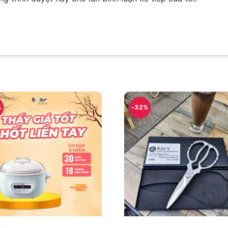
%
-32%