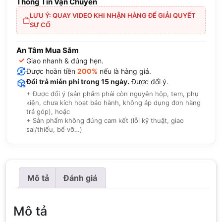
Thông Tin Vận Chuyển
LƯU Ý: QUAY VIDEO KHI NHẬN HÀNG ĐỂ GIẢI QUYẾT
SỰ CỐ
An Tâm Mua Sắm
✓
Giao nhanh & đúng hẹn.
Được hoàn tiền
200%
nếu là hàng giả.
Đổi trả miễn phí trong 15 ngày.
Được đổi ý.
+ Được đổi ý (sản phẩm phải còn nguyên hộp, tem, phụ
kiện, chưa kích hoạt bảo hành, không áp dụng đơn hàng
trả góp), hoặc
+ Sản phẩm không đúng cam kết (lỗi kỹ thuật, giao
sai/thiếu, bể vỡ…)
Mô tả
Đánh giá
Mô tả