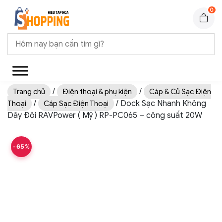
0
/
/
Trang chủ
Điện thoại & phụ kiện
Cáp & Củ Sạc Điện
/
/ Dock Sạc Nhanh Không
Thoại
Cáp Sạc Điện Thoại
Dây Đôi RAVPower ( Mỹ ) RP-PC065 – công suất 20W
-65%