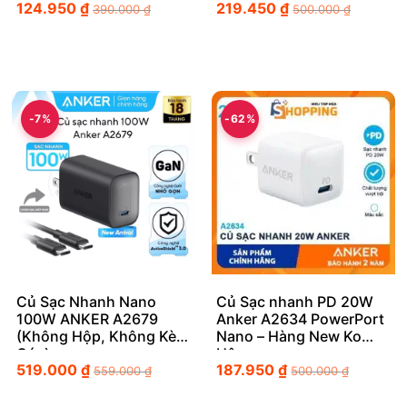
124.950
₫
219.450
₫
390.000
₫
500.000
₫
-7%
-62%
Củ Sạc Nhanh Nano
Củ Sạc nhanh PD 20W
100W ANKER A2679
Anker A2634 PowerPort
(Không Hộp, Không Kèm
Nano – Hàng New Ko
Cáp)
Hộp
519.000
₫
187.950
₫
559.000
₫
500.000
₫