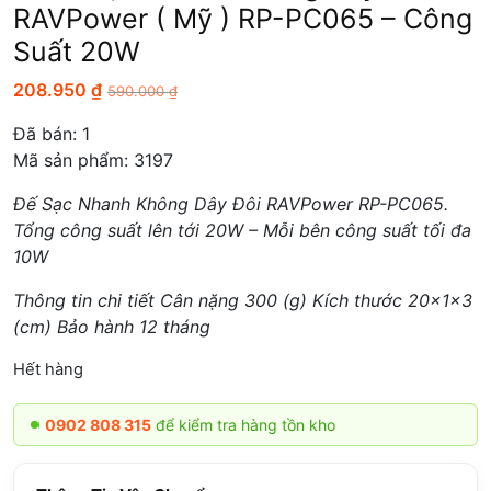
RAVPower ( Mỹ ) RP-PC065 – Công
Suất 20W
208.950
₫
590.000
₫
Đã bán:
1
Mã sản phẩm: 3197
Đế Sạc Nhanh Không Dây Đôi RAVPower RP-PC065.
Tổng công suất lên tới 20W – Mỗi bên công suất tối đa
10W
Thông tin chi tiết Cân nặng 300 (g) Kích thước 20x1x3
(cm) Bảo hành 12 tháng
Hết hàng
O
0902 808 315
để kiểm tra hàng tồn kho