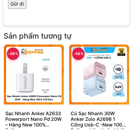
Sản phẩm tương tự
-68%
-56%
Sạc Nhanh Anker A2633
Củ Sạc Nhanh 30W
Powerport Nano Pd 20W
Anker Zolo A2698 1
– Hàng New 100%
Cổng Usb-C -New 100%
Fullbox
Fullbox, Màu Ngẫu Nhiên