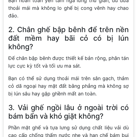
Bạn hoàn toàn yên tâm ngả lưng thư giãn, đu đưa
thoải mái mà không lo ghế bị cong vênh hay chao
đảo.
2. Chân ghế bập bênh để trên nền
đất mềm hay bãi cỏ có bị lún
không?
Đế chân bập bênh được thiết kế bản rộng, phân tán
lực cực kỳ tốt và tối ưu ma sát.
Bạn có thể sử dụng thoải mái trên sân gạch, thảm
cỏ dã ngoại hay mặt đất bằng phẳng mà không sợ
bị lún sâu hay gập ghềnh mất an toàn.
3. Vải ghế ngồi lâu ở ngoài trời có
bám bẩn và khó giặt không?
Phần mặt ghế và tựa lưng sử dụng chất liệu vải dù
cao cấp chống thấm nước nhẹ và hạn chế bám bụi