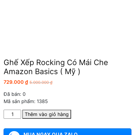
Ghế Xếp Rocking Có Mái Che
Amazon Basics ( Mỹ )
729.000
₫
5.000.000
₫
Đã bán:
0
Mã sản phẩm: 1385
Số
Thêm vào giỏ hàng
lượng
MUA NGAY QUA ZALO