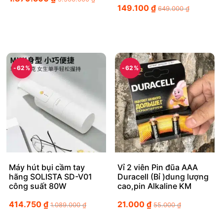
149.100
₫
649.000
₫
-62%
-62%
Máy hút bụi cầm tay
Vỉ 2 viên Pin đũa AAA
hãng SOLISTA SD-V01
Duracell (Bỉ )dung lượng
công suất 80W
cao,pin Alkaline KM
414.750
₫
21.000
₫
1.089.000
₫
55.000
₫