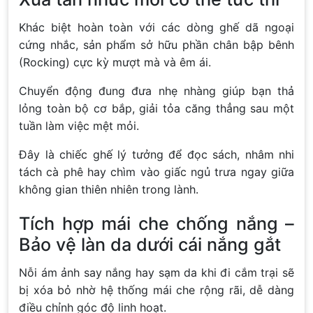
Khác biệt hoàn toàn với các dòng ghế dã ngoại
cứng nhắc, sản phẩm sở hữu phần chân bập bênh
(Rocking) cực kỳ mượt mà và êm ái.
Chuyển động đung đưa nhẹ nhàng giúp bạn thả
lỏng toàn bộ cơ bắp, giải tỏa căng thẳng sau một
tuần làm việc mệt mỏi.
Đây là chiếc ghế lý tưởng để đọc sách, nhâm nhi
tách cà phê hay chìm vào giấc ngủ trưa ngay giữa
không gian thiên nhiên trong lành.
Tích hợp mái che chống nắng –
Bảo vệ làn da dưới cái nắng gắt
Nỗi ám ảnh say nắng hay sạm da khi đi cắm trại sẽ
bị xóa bỏ nhờ hệ thống mái che rộng rãi, dễ dàng
điều chỉnh góc độ linh hoạt.