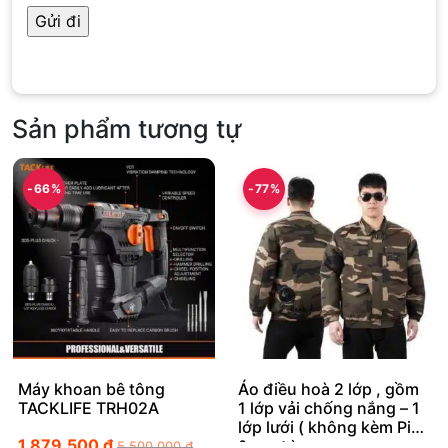
Sản phẩm tương tự
-66%
-77%
Máy khoan bê tông
Áo điều hoà 2 lớp , gồm
TACKLIFE TRH02A
1 lớp vải chống nắng – 1
lớp lưới ( không kèm Pin
1.879.500
₫
& quạt )
5.500.000
₫