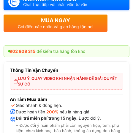
Chat trực tiếp với nhân viên tư vấn
MUA NGAY
Gọi điện xác nhận và giao hàng tận nơi
2 808 315
để kiểm tra hàng tồn kho
Thông Tin Vận Chuyển
LƯU Ý: QUAY VIDEO KHI NHẬN HÀNG ĐỂ GIẢI QUYẾT
SỰ CỐ
An Tâm Mua Sắm
✓
Giao nhanh & đúng hẹn.
Được hoàn tiền
200%
nếu là hàng giả.
Đổi trả miễn phí trong 15 ngày.
Được đổi ý.
+ Được đổi ý (sản phẩm phải còn nguyên hộp, tem, phụ
kiện, chưa kích hoạt bảo hành, không áp dụng đơn hàng