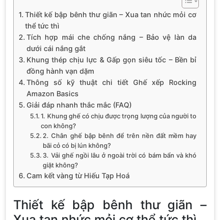
Thiết kế bập bênh thư giãn – Xua tan nhức mỏi cơ
thể tức thì
Tích hợp mái che chống nắng – Bảo vệ làn da
dưới cái nắng gắt
Khung thép chịu lực & Gấp gọn siêu tốc – Bền bỉ
đồng hành vạn dặm
Thông số kỹ thuật chi tiết Ghế xếp Rocking
Amazon Basics
Giải đáp nhanh thắc mắc (FAQ)
1. Khung ghế có chịu được trọng lượng của người to
con không?
2. Chân ghế bập bênh để trên nền đất mềm hay
bãi cỏ có bị lún không?
3. Vải ghế ngồi lâu ở ngoài trời có bám bẩn và khó
giặt không?
Cam kết vàng từ Hiếu Tạp Hoá
Thiết kế bập bênh thư giãn –
Xua tan nhức mỏi cơ thể tức thì