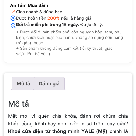
An Tâm Mua Sắm
✓
Giao nhanh & đúng hẹn.
Được hoàn tiền
200%
nếu là hàng giả.
Đổi trả miễn phí trong 15 ngày.
Được đổi ý.
+ Được đổi ý (sản phẩm phải còn nguyên hộp, tem, phụ
kiện, chưa kích hoạt bảo hành, không áp dụng đơn hàng
trả góp), hoặc
+ Sản phẩm không đúng cam kết (lỗi kỹ thuật, giao
sai/thiếu, bể vỡ…)
Mô tả
Đánh giá
Mô tả
Mệt mỏi vì quên chìa khóa, đánh rơi chùm chìa
khóa cồng kềnh hay nơm nớp lo sợ trộm cạy cửa?
Khoá cửa điện tử thông minh YALE (Mỹ)
chính là