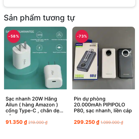
Sản phẩm tương tự
-58%
-73%
Sạc nhanh 20W Hãng
Pin dự phòng
Ailun ( hàng Amazon )
20.000mAh PIPIPOLO
cổng Type-C , chân dẹt
P80, sạc nhanh, liền cáp
gập
91.350
₫
299.250
₫
219.000
₫
1.099.000
₫