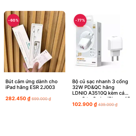
-60%
-77%
Bút cảm ứng dành cho
Bộ củ sạc nhanh 3 cổng
iPad hãng ESR 2J003
32W PD&QC hãng
LDNIO A3510Q kèm cáp
282.450
₫
sạc C to C cho iPhone 15
699.000
₫
102.900
₫
439.000
₫