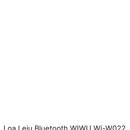
Loa Leju Bluetooth WIWU Wi-W022