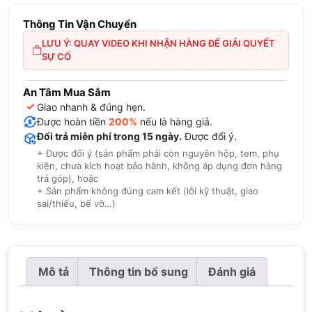
Thông Tin Vận Chuyển
LƯU Ý: QUAY VIDEO KHI NHẬN HÀNG ĐỂ GIẢI QUYẾT
SỰ CỐ
An Tâm Mua Sắm
✓
Giao nhanh & đúng hẹn.
Được hoàn tiền
200%
nếu là hàng giả.
Đổi trả miễn phí trong 15 ngày.
Được đổi ý.
+ Được đổi ý (sản phẩm phải còn nguyên hộp, tem, phụ
kiện, chưa kích hoạt bảo hành, không áp dụng đơn hàng
trả góp), hoặc
+ Sản phẩm không đúng cam kết (lỗi kỹ thuật, giao
sai/thiếu, bể vỡ…)
Mô tả
Thông tin bổ sung
Đánh giá