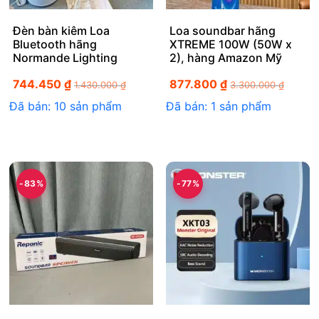
Đèn bàn kiêm Loa
Loa soundbar hãng
Bluetooth hãng
XTREME 100W (50W x
Normande Lighting
2), hàng Amazon Mỹ
744.450
₫
877.800
₫
1.430.000
₫
3.300.000
₫
Đã bán: 10 sản phẩm
Đã bán: 1 sản phẩm
-83%
-77%