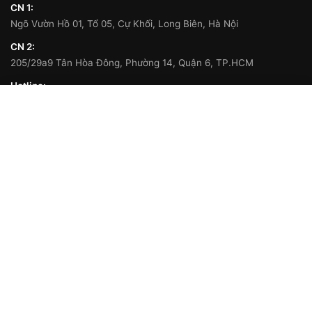
CN 1:
Ngõ Vườn Hồ 01, Tổ 05, Cự Khối, Long Biên, Hà Nội
CN 2:
205/29a9 Tân Hòa Đông, Phường 14, Quận 6, TP.HCM
Hotline:
0902 808 315
Giá cho bạn:
Mua Ngay
681.450
₫
2.999.000
₫
Bản đồ:
Hướng dẫn đường đi →
Tìm kiếm nhiều:
Tin Tức
Thủ thuật – Hỏi đáp
Điện thoại & Phụ kiện
Máy lọc không khí
Máy hút ẩm
Robot hút bụi
Nhà cửa & đời sống
Ô tô - Xe máy
Thời trang
Liên hệ
© 2026
Hiếu Tạp Hóa
. Bản quyền thuộc về
hieutaphoa.com