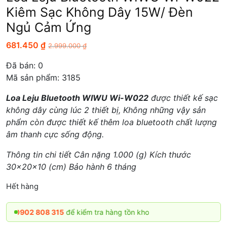
Kiêm Sạc Không Dây 15W/ Đèn
Ngủ Cảm Ứng
681.450
₫
2.999.000
₫
Đã bán:
0
Mã sản phẩm: 3185
Loa Leju Bluetooth WIWU Wi-W022
được thiết kế sạc
không dây cùng lúc 2 thiết bị, Không những vậy sản
phẩm còn được thiết kế thêm loa bluetooth chất lượng
âm thanh cực sống động.
Thông tin chi tiết Cân nặng 1.000 (g) Kích thước
30x20x10 (cm) Bảo hành 6 tháng
Hết hàng
02 808 315
để kiểm tra hàng tồn kho