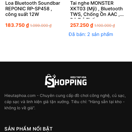
Loa Bluetooth Soundbar
Tai nghe MONSTER
REPONIC RP-SP458 ,
XKT03 (Mỹ) , Bluetooth
công suất 12W
TWS, Chống Ồn AAC ,
Độ Trễ Thấp
183.750
₫
257.250
₫
1.099.000
₫
1.100.000
₫
Đã bán: 2 sản phẩm
Hieutaphoa.com - Chuyên cung cấp đồ chơi công nghệ, củ sạc,
cáp sạc và linh kiện giá tận xưởng. Tiêu chí: "Hàng sẵn tại kho -
không lo về giá".
SẢN PHẨM NỔI BẬT