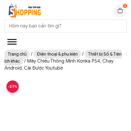
0
/
/
Trang chủ
Điện thoại & phụ kiện
Thiết bị Số & Tiện
/ Máy Chiếu Thông Minh Konka PS4, Chạy
ích khác
Android, Cài Được Youtube
-27%