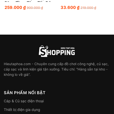
Băng Tần – Tăng Tốc Độ
259.000
₫
33.600
₫
Kết Nối Mượt Mà Cho
900.000
₫
219.000
₫
Gia Đình Bạn
Hieutaphoa.com - Chuyên cung cấp đồ chơi công nghệ, củ sạc,
cáp sạc và linh kiện giá tận xưởng. Tiêu chí: "Hàng sẵn tại kho -
không lo về giá".
SẢN PHẨM NỔI BẬT
Cáp & Củ sạc điện thoại
Thiết bị điện gia dụng