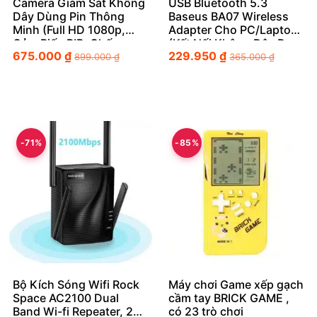
Camera Giám Sát Không
USB Bluetooth 5.3
Dây Dùng Pin Thông
Baseus BA07 Wireless
Minh (Full HD 1080p,
Adapter Cho PC/Laptop
Cảm Biến PIR, Chống
(Kết Nối Không Dây Đa
675.000
₫
229.950
₫
Nước IP65)
Năng)
899.000
₫
365.000
₫
-71%
-85%
Bộ Kích Sóng Wifi Rock
Máy chơi Game xếp gạch
Space AC2100 Dual
cầm tay BRICK GAME ,
Band Wi-fi Repeater, 2
có 23 trò chơi