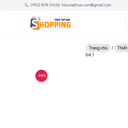
0902 808 315
|
hieutaphoa.com@gmail.com
/
Trang chủ
Thiết
bé )
-79%