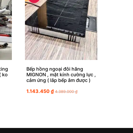
ting
Bếp hồng ngoại đôi hãng
( ko
MIGNON , mặt kính cường lực ,
cảm ứng ( lắp bếp âm được )
1.143.450
₫
4.389.000
₫