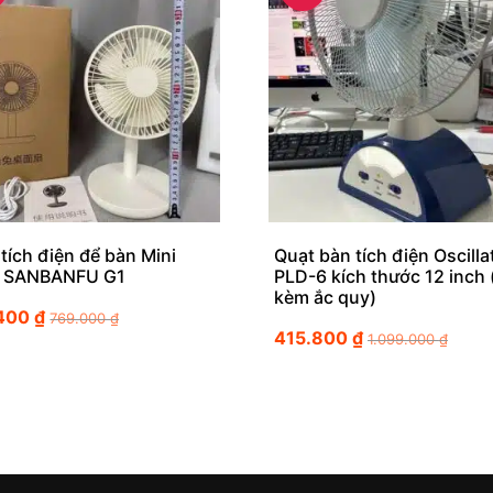
tích điện để bàn Mini
Quạt bàn tích điện Oscilla
 SANBANFU G1
PLD-6 kích thước 12 inch 
kèm ắc quy)
.400
₫
769.000
₫
415.800
₫
1.099.000
₫