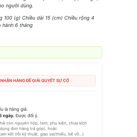
cho người dùng.
ng 100 (g) Chiều dài 15 (cm) Chiều rộng 4
o hành 6 tháng
I NHẬN HÀNG ĐỂ GIẢI QUYẾT SỰ CỐ
u là hàng giả.
15 ngày.
Được đổi ý.
hải còn nguyên hộp, tem, phụ kiện, chưa kích
dụng đơn hàng trả góp), hoặc
 kết (lỗi kỹ thuật, giao sai/thiếu, bể vỡ…)