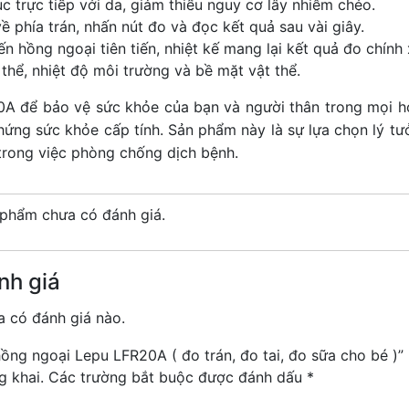
c trực tiếp với da, giảm thiểu nguy cơ lây nhiễm chéo.
 phía trán, nhấn nút đo và đọc kết quả sau vài giây.
 hồng ngoại tiên tiến, nhiệt kế mang lại kết quả đo chính 
thể, nhiệt độ môi trường và bề mặt vật thể.
A để bảo vệ sức khỏe của bạn và người thân trong mọi hoà
hứng sức khỏe cấp tính. Sản phẩm này là sự lựa chọn lý tưở
 trong việc phòng chống dịch bệnh.
phẩm chưa có đánh giá.
nh giá
 có đánh giá nào.
hồng ngoại Lepu LFR20A ( đo trán, đo tai, đo sữa cho bé )”
g khai.
Các trường bắt buộc được đánh dấu
*