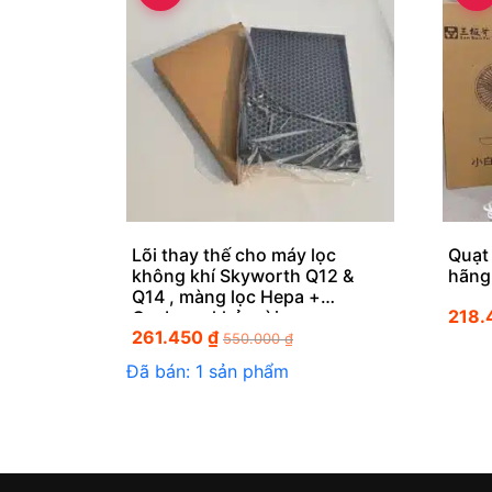
Lõi thay thế cho máy lọc
Quạt 
không khí Skyworth Q12 &
hãng
Q14 , màng lọc Hepa +
218
Cacbon , khử mùi
261.450
₫
550.000
₫
Đã bán: 1 sản phẩm