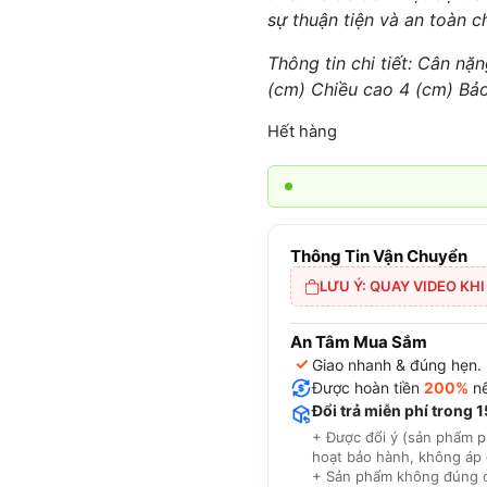
sự thuận tiện và an toàn 
Thông tin chi tiết: Cân nặ
(cm) Chiều cao 4 (cm) Bả
Hết hàng
Thông Tin Vận Chuyển
LƯU Ý: QUAY VIDEO KH
An Tâm Mua Sắm
✓
Giao nhanh & đúng hẹn.
Được hoàn tiền
200%
nế
Đổi trả miễn phí trong 
+ Được đổi ý (sản phẩm p
hoạt bảo hành, không áp 
+ Sản phẩm không đúng cam