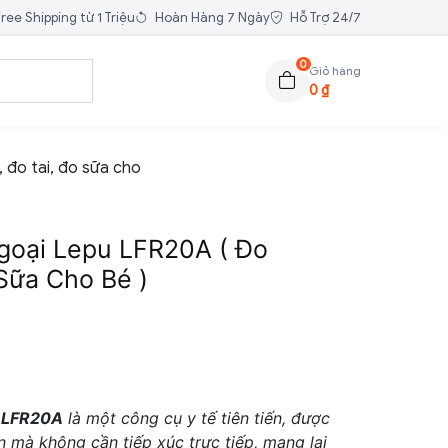
ree Shipping từ 1 Triệu
Hoàn Hàng 7 Ngày
Hỗ Trợ 24/7
0
Giỏ hàng
0
₫
 đo tai, đo sữa cho
goại Lepu LFR20A ( Đo
 Sữa Cho Bé )
u LFR20A
là một công cụ y tế tiên tiến, được
án mà không cần tiếp xúc trực tiếp, mang lại