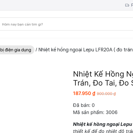
F
/ Nhiệt kế hồng ngoại Lepu LFR20A ( đo trán,
 bị điện gia dụng
Nhiệt Kế Hồng N
Trán, Đo Tai, Đo
187.950
₫
900.000
₫
Đã bán:
0
Mã sản phẩm: 3006
Nhiệt kế hồng ngoại Lep
thiết kế để đo nhiệt độ tr