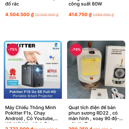
đổ rác
công suất 80W
4.504.500
₫
414.750
₫
13.200.000
₫
1.089.000
₫
-75%
-70%
Máy Chiếu Thông Minh
Quạt tích điện để bàn
Pokitter F1s, Chạy
phun sương RD22 , có
Android , Có Youtube,
màn hình , xoay 90 độ-
Kết Nối Màn Hình Đt
nội địa Trung
2.772.000
₫
299.250
₫