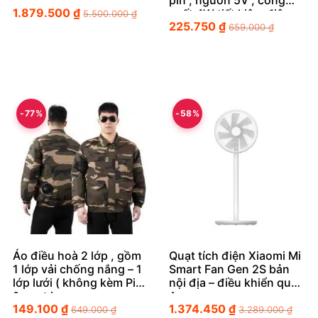
pin , nguồn 5V , công
1.879.500
₫
suất 4W tiết kiệm điện
5.500.000
₫
225.750
₫
659.000
₫
-77%
-58%
Áo điều hoà 2 lớp , gồm
Quạt tích điện Xiaomi Mi
1 lớp vải chống nắng – 1
Smart Fan Gen 2S bản
lớp lưới ( không kèm Pin
nội địa – điều khiển qua
& quạt )
App
149.100
₫
1.374.450
₫
649.000
₫
3.289.000
₫