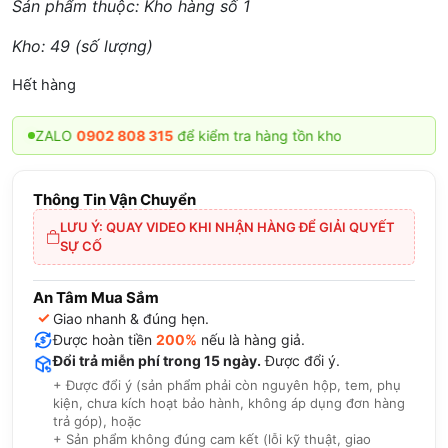
Sản phẩm thuộc: Kho hàng số 1
Kho: 49 (số lượng)
Hết hàng
 ZALO
0902 808 315
để kiểm tra hàng tồn kho
Thông Tin Vận Chuyển
LƯU Ý: QUAY VIDEO KHI NHẬN HÀNG ĐỂ GIẢI QUYẾT
SỰ CỐ
An Tâm Mua Sắm
✓
Giao nhanh & đúng hẹn.
Được hoàn tiền
200%
nếu là hàng giả.
Đổi trả miễn phí trong 15 ngày.
Được đổi ý.
+ Được đổi ý (sản phẩm phải còn nguyên hộp, tem, phụ
kiện, chưa kích hoạt bảo hành, không áp dụng đơn hàng
trả góp), hoặc
+ Sản phẩm không đúng cam kết (lỗi kỹ thuật, giao