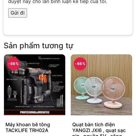
duyệt này cho lần bình luận kế tiếp của tôi.
Sản phẩm tương tự
-66%
-66%
Máy khoan bê tông
Quạt bàn tích điện
TACKLIFE TRH02A
YANGZI JXI6 , quạt sạc