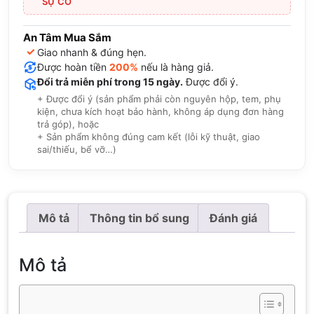
SỰ CỐ
An Tâm Mua Sắm
✓
Giao nhanh & đúng hẹn.
Được hoàn tiền
200%
nếu là hàng giả.
Đổi trả miễn phí trong 15 ngày.
Được đổi ý.
+ Được đổi ý (sản phẩm phải còn nguyên hộp, tem, phụ
kiện, chưa kích hoạt bảo hành, không áp dụng đơn hàng
trả góp), hoặc
+ Sản phẩm không đúng cam kết (lỗi kỹ thuật, giao
sai/thiếu, bể vỡ…)
Mô tả
Thông tin bổ sung
Đánh giá
Mô tả