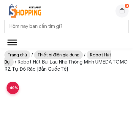
0
/
/
Trang chủ
Thiết bị điện gia dụng
Robot Hút
/ Robot Hút Bụi Lau Nhà Thông Minh UMEDA TOMO
Bụi
R2, Tự Đổ Rác [Bản Quốc Tế]
-49%