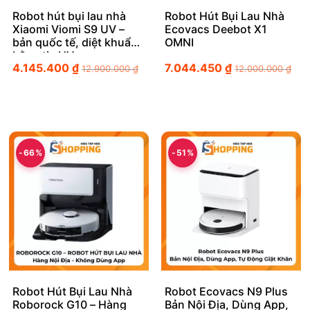
Robot hút bụi lau nhà
Robot Hút Bụi Lau Nhà
Xiaomi Viomi S9 UV –
Ecovacs Deebot X1
bản quốc tế, diệt khuẩn
OMNI
bằng tia UV
4.145.400
₫
7.044.450
₫
12.900.000
₫
12.000.000
₫
-66%
-51%
Robot Hút Bụi Lau Nhà
Robot Ecovacs N9 Plus
Roborock G10 – Hàng
Bản Nội Địa, Dùng App,