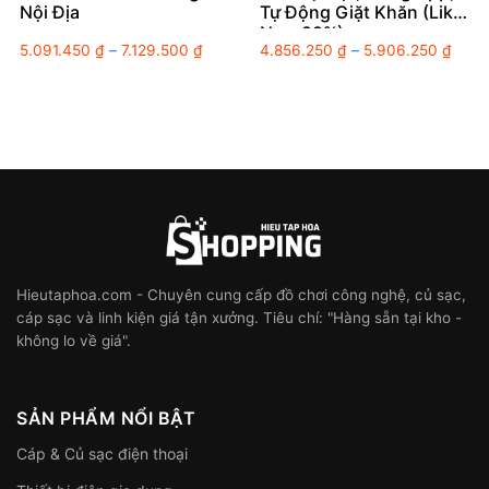
Nội Địa
Tự Động Giặt Khăn (Like
New 99%)
Khoảng
Khoả
5.091.450
₫
–
7.129.500
₫
4.856.250
₫
–
5.906.250
₫
giá:
giá:
từ
từ
5.091.450 ₫
4.85
đến
đến
7.129.500 ₫
5.90
Hieutaphoa.com - Chuyên cung cấp đồ chơi công nghệ, củ sạc,
cáp sạc và linh kiện giá tận xưởng. Tiêu chí: "Hàng sẵn tại kho -
không lo về giá".
SẢN PHẨM NỔI BẬT
Cáp & Củ sạc điện thoại