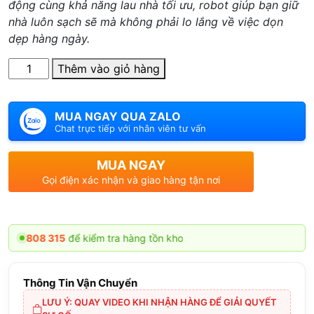
động cùng khả năng lau nhà tối ưu, robot giúp bạn giữ
nhà luôn sạch sẽ mà không phải lo lắng về việc dọn
dẹp hàng ngày.
Số
Thêm vào giỏ hàng
lượng
MUA NGAY QUA ZALO
Chat trực tiếp với nhân viên tư vấn
MUA NGAY
Gọi điện xác nhận và giao hàng tận nơi
315
để kiểm tra hàng tồn kho
Thông Tin Vận Chuyển
LƯU Ý: QUAY VIDEO KHI NHẬN HÀNG ĐỂ GIẢI QUYẾT