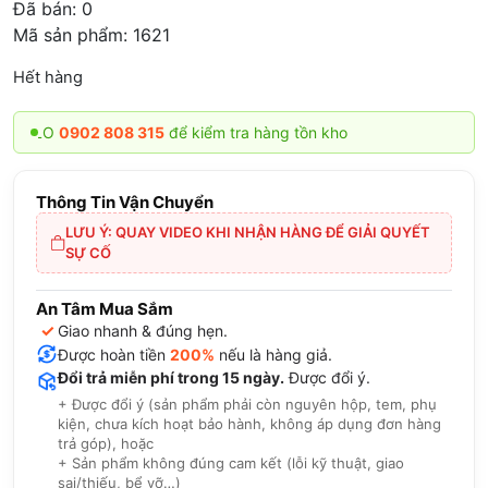
Đã bán:
0
Mã sản phẩm: 1621
Hết hàng
LO
0902 808 315
để kiểm tra hàng tồn kho
Thông Tin Vận Chuyển
LƯU Ý: QUAY VIDEO KHI NHẬN HÀNG ĐỂ GIẢI QUYẾT
SỰ CỐ
An Tâm Mua Sắm
✓
Giao nhanh & đúng hẹn.
Được hoàn tiền
200%
nếu là hàng giả.
Đổi trả miễn phí trong 15 ngày.
Được đổi ý.
+ Được đổi ý (sản phẩm phải còn nguyên hộp, tem, phụ
kiện, chưa kích hoạt bảo hành, không áp dụng đơn hàng
trả góp), hoặc
+ Sản phẩm không đúng cam kết (lỗi kỹ thuật, giao
sai/thiếu, bể vỡ…)