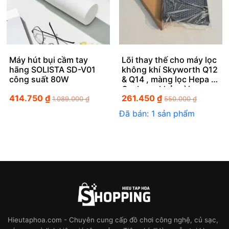
Máy hút bụi cầm tay
Lõi thay thế cho máy lọc
hãng SOLISTA SD-V01
không khí Skyworth Q12
công suất 80W
& Q14 , màng lọc Hepa +
Cacbon , khử mùi
414.750
₫
261.450
₫
1.089.000
₫
550.000
₫
Đã bán: 1 sản phẩm
Hieutaphoa.com - Chuyên cung cấp đồ chơi công nghệ, củ sạc,