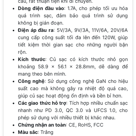
cầu, rất thuận tiện khi di chuyển.
Dòng điện đầu vào
: 1.7A, cho phép tối ưu hóa
quá trình sạc, đảm bảo quá trình sử dụng
không bị gián đoạn.
Điện áp đầu ra
: 5V/3A, 9V/3A, 11V/6A, 20V/6A
cung cấp công suất tối đa lên đến 120W, giúp
tiết kiệm thời gian sạc cho những người bận
rộn.
Kích thước
: Củ sạc có kích thước nhỏ gọn
khoảng 58.9 x 56.1 x 28.8mm, dễ dàng để
mang theo bên mình.
Công nghệ
: Sử dụng công nghệ GaN cho hiệu
suất cao mà không gây ra nhiệt độ quá cao,
giúp củ sạc hoạt động ổn định và bền bỉ hơn.
Các giao thức hỗ trợ
: Tích hợp nhiều chuẩn sạc
nhanh như PD 3.0, QC 3.0 và UFCS 1.0, cho
phép sử dụng với nhiều thiết bị khác nhau.
Chứng nhận an toàn
: CE, RoHS, FCC
Màu sắc
: Trắng