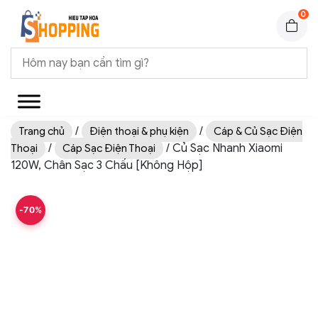
0
/
/
Trang chủ
Điện thoại & phụ kiện
Cáp & Củ Sạc Điện
/
/ Củ Sạc Nhanh Xiaomi
Thoại
Cáp Sạc Điện Thoại
120W, Chân Sạc 3 Chấu [Không Hộp]
-70%