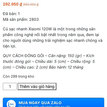
292.950
₫
990.000
₫
Đã bán:
1
Mã sản phẩm: 2803
Củ sạc nhanh Xiaomi 120W là một trong những sản
phẩm công nghệ nổi bật nhất trong năm qua, đem lại
cho người dùng những trải nghiệm sạc nhanh chóng và
tiện lợi.
QUY CÁCH ĐÓNG GÓI
– Cân nặng: 150 (gr)
– Kích
thước đóng gói
– Chiều dài: 5 (cm)
– Chiều rộng: 5
(cm)
– Chiều cao: 2 (cm)
Bảo hành: 12 tháng
Còn 299 trong kho
Số
Thêm vào giỏ hàng
lượng
MUA NGAY QUA ZALO
Chat trực tiếp với nhân viên tư vấn