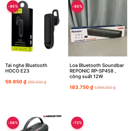
-85%
-83%
Tai nghe Bluetooth
Loa Bluetooth Soundbar
HOCO E23
REPONIC RP-SP458 ,
công suất 12W
59.850
₫
399.000
₫
183.750
₫
1.099.000
₫
-58%
-72%