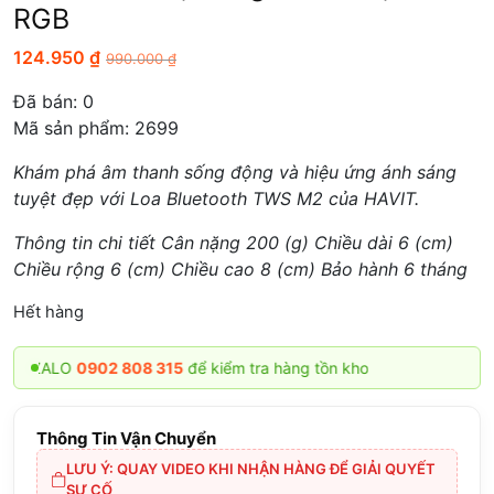
RGB
124.950
₫
990.000
₫
Đã bán:
0
Mã sản phẩm: 2699
Khám phá âm thanh sống động và hiệu ứng ánh sáng
tuyệt đẹp với Loa Bluetooth TWS M2 của HAVIT.
Thông tin chi tiết Cân nặng 200 (g) Chiều dài 6 (cm)
Chiều rộng 6 (cm) Chiều cao 8 (cm) Bảo hành 6 tháng
Hết hàng
 ZALO
0902 808 315
để kiểm tra hàng tồn kho
Thông Tin Vận Chuyển
LƯU Ý: QUAY VIDEO KHI NHẬN HÀNG ĐỂ GIẢI QUYẾT
SỰ CỐ