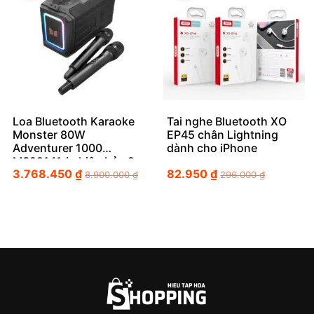
Loa Bluetooth Karaoke
Tai nghe Bluetooth XO
Monster 80W
EP45 chân Lightning
Adventurer 1000
dành cho iPhone
MS22141 ( phiên bản 2
3.768.450
₫
82.950
₫
Mic không dây )
8.900.000
₫
296.000
₫