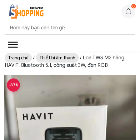
0
/
/ Loa TWS M2 hãng
Trang chủ
Thiết bị âm thanh
HAVIT, Bluetooth 5.1, công suất 3W, đèn RGB
-87%