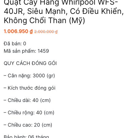
Quạt Cây Hãng Whirlpool WFS-
40JR, Siêu Mạnh, Có Điều Khiển,
Không Chổi Than (Mỹ)
1.006.950
₫
2.000.000
₫
Đã bán:
0
Mã sản phẩm: 1459
QUY CÁCH ĐÓNG GÓI
– Cân nặng: 3000 (gr)
– Kích thước đóng gói
– Chiều dài: 40 (cm)
– Chiều rộng: 40 (cm)
– Chiều cao: 20 (cm)
Bảo hành: 06 tháng