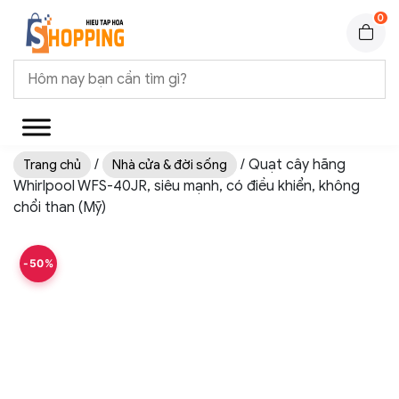
0
/
/ Quạt cây hãng
Trang chủ
Nhà cửa & đời sống
Whirlpool WFS-40JR, siêu mạnh, có điều khiển, không
chổi than (Mỹ)
-50%