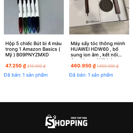
Hộp 5 chiếc Bút bi 4 màu
Máy sấy tóc thông minh
trong 1 Amazon Basics (
HUAWEI HDW60 , bổ
Mỹ ) B09PNYZMXD
sung ion âm , kết nối
App Huawei HiLink
47.250
₫
460.950
₫
219.000
₫
1.650.000
₫
Đã bán: 1 sản phẩm
Đã bán: 1 sản phẩm