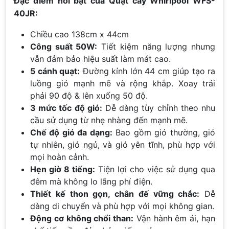
Đặc điểm nổi bật của Quạt cây Whirlpool WFS-
40JR:
Chiều cao 138cm x 44cm
Công suất 50W:
Tiết kiệm năng lượng nhưng
vẫn đảm bảo hiệu suất làm mát cao.
5 cánh quạt:
Đường kính lớn 44 cm giúp tạo ra
luồng gió mạnh mẽ và rộng khắp. Xoay trái
phải 90 độ & lên xuống 50 độ.
3 mức tốc độ gió:
Dễ dàng tùy chỉnh theo nhu
cầu sử dụng từ nhẹ nhàng đến mạnh mẽ.
Chế độ gió đa dạng:
Bao gồm gió thường, gió
tự nhiên, gió ngủ, và gió yên tĩnh, phù hợp với
mọi hoàn cảnh.
Hẹn giờ 8 tiếng:
Tiện lợi cho việc sử dụng qua
đêm mà không lo lãng phí điện.
Thiết kế thon gọn, chân đế vững chắc:
Dễ
dàng di chuyển và phù hợp với mọi không gian.
Động cơ không chổi than:
Vận hành êm ái, hạn