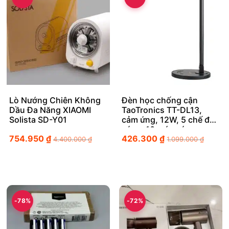
Lò Nướng Chiên Không
Đèn học chống cận
Dầu Đa Năng XIAOMI
TaoTronics TT-DL13,
Solista SD-Y01
cảm ứng, 12W, 5 chế độ
sáng, 10 mức sáng
754.950
₫
426.300
₫
4.400.000
₫
1.099.000
₫
-78%
-72%