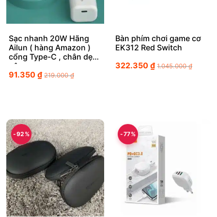
Sạc nhanh 20W Hãng
Bàn phím chơi game cơ
Ailun ( hàng Amazon )
EK312 Red Switch
cổng Type-C , chân dẹt
322.350
₫
gập
1.045.000
₫
91.350
₫
219.000
₫
-92%
-77%