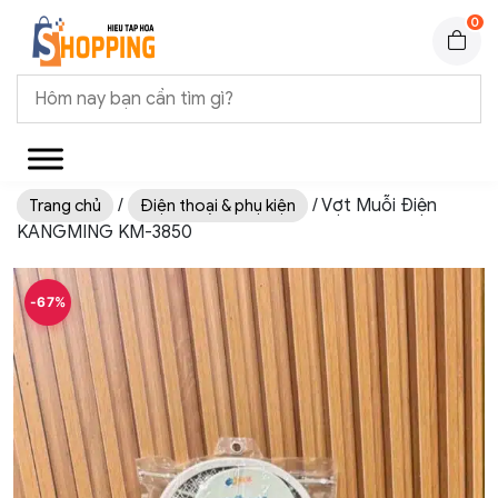
0
/
/ Vợt Muỗi Điện
Trang chủ
Điện thoại & phụ kiện
KANGMING KM-3850
-67%