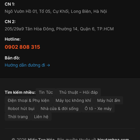
CN 1:
Ngõ Vườn Hồ 01, Tổ 05, Cự Khối, Long Biên, Hà Nội
CN 2:
205/29a9 Tân Hòa Đông, Phường 14, Quận 6, TP.HCM
Hotline:
0902 808 315
Bản đồ:
Hướng dẫn đường đi →
Tìm kiếm nhiều:
Tin Tức
Thủ thuật – Hỏi đáp
Điện thoại & Phụ kiện
Máy lọc không khí
Máy hút ẩm
Robot hút bụi
Nhà cửa & đời sống
Ô tô - Xe máy
Thời trang
Liên hệ
© 2026
Hiếu Tạp Hóa
. Bản quyền thuộc về
hieutaphoa.com