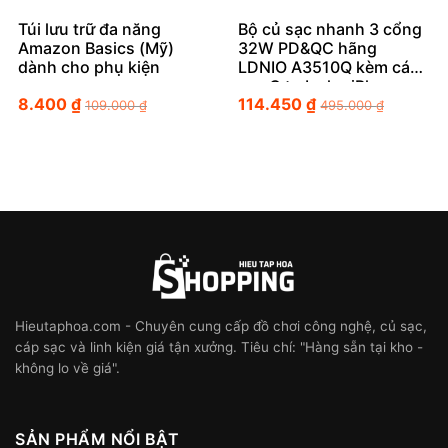
Túi lưu trữ đa năng
Bộ củ sạc nhanh 3 cổng
Amazon Basics (Mỹ)
32W PD&QC hãng
dành cho phụ kiện
LDNIO A3510Q kèm cáp
sạc C to L cho iPhone
8.400
₫
114.450
₫
109.000
₫
495.000
₫
Hieutaphoa.com - Chuyên cung cấp đồ chơi công nghệ, củ sạc,
cáp sạc và linh kiện giá tận xưởng. Tiêu chí: "Hàng sẵn tại kho -
không lo về giá".
SẢN PHẨM NỔI BẬT