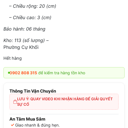
– Chiều rộng: 20 (cm)
– Chiều cao: 3 (cm)
Bảo hành: 06 tháng
Kho: 113 (số lượng)
–
Phường Cự Khối
Hết hàng
02 808 315
để kiểm tra hàng tồn kho
Thông Tin Vận Chuyển
LƯU Ý: QUAY VIDEO KHI NHẬN HÀNG ĐỂ GIẢI QUYẾT
SỰ CỐ
An Tâm Mua Sắm
✓
Giao nhanh & đúng hẹn.